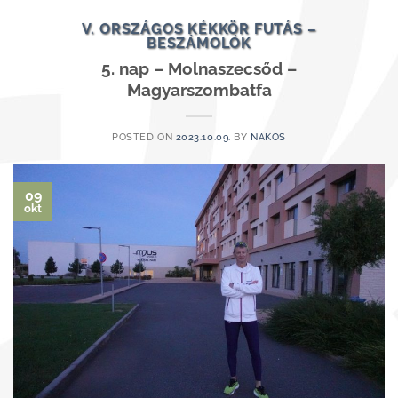
V. ORSZÁGOS KÉKKÖR FUTÁS –
BESZÁMOLÓK
5. nap – Molnaszecsőd –
Magyarszombatfa
POSTED ON
2023.10.09.
BY
NAKOS
09
okt