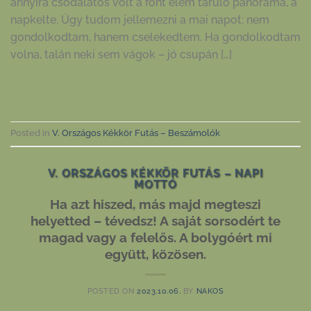
annyira csodálatos volt a fönt elém táruló panoráma, a
napkelte. Úgy tudom jellemezni a mai napot: nem
gondolkodtam, hanem cselekedtem. Ha gondolkodtam
volna, talán neki sem vágok – jó csupán […]
CONTINUE READING
→
Posted in
V. Országos Kékkör Futás – Beszámolók
V. ORSZÁGOS KÉKKÖR FUTÁS – NAPI
MOTTÓ
Ha azt hiszed, más majd megteszi
helyetted – tévedsz! A saját sorsodért te
magad vagy a felelős. A bolygóért mi
együtt, közösen.
POSTED ON
2023.10.06.
BY
NAKOS