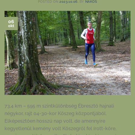
POSTED ON
2023.10.06.
BY
NAKOS
06
okt
73,4 km – 595 m szintkülönbség Ébresztő hajnali
négykor, rajt 04-30-kor Kőszeg központjából.
Elképesztően hosszú nap volt, de amennyire
kegyetlenül kemény volt Kőszegről fel írott-kőre,