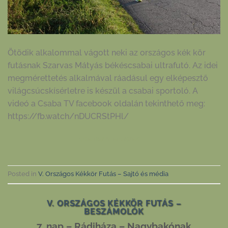
Ötödik alkalommal vágott neki az országos kék kör
futásnak Szarvas Mátyás békéscsabai ultrafutó. Az idei
megmérettetés alkalmával ráadásul egy elképesztő
világcsúcskísérletre is készül a csabai sportoló. A
videó a Csaba TV facebook oldalán tekinthető meg:
https://fb.watch/nDUCRStPHl/
CONTINUE READING
→
Posted in
V. Országos Kékkör Futás – Sajtó és média
V. ORSZÁGOS KÉKKÖR FUTÁS –
BESZÁMOLÓK
7. nap – Rádiháza – Nagybakónak