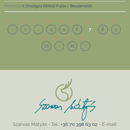
Posted in
V. Országos Kékkör Futás – Beszámolók
1
…
4
5
6
7
8
9
10
…
21
Szarvas Mátyás - Tel.:
+36 70 398 63 02
- E-mail: