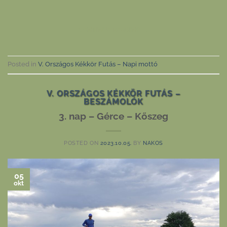
CONTINUE READING
→
Posted in
V. Országos Kékkör Futás – Napi mottó
V. ORSZÁGOS KÉKKÖR FUTÁS –
BESZÁMOLÓK
3. nap – Gérce – Kőszeg
POSTED ON
2023.10.05.
BY
NAKOS
05
okt