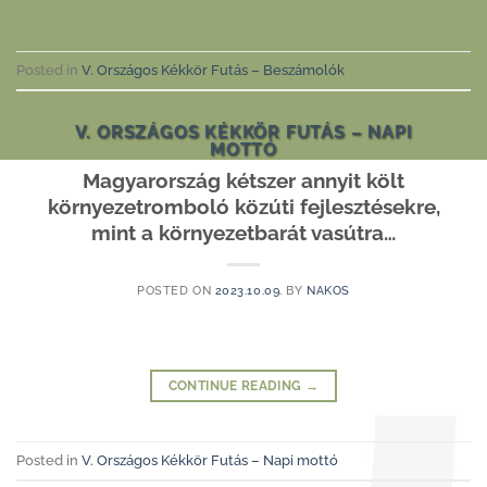
Posted in
V. Országos Kékkör Futás – Beszámolók
V. ORSZÁGOS KÉKKÖR FUTÁS – NAPI
MOTTÓ
Magyarország kétszer annyit költ
környezetromboló közúti fejlesztésekre,
mint a környezetbarát vasútra…
POSTED ON
2023.10.09.
BY
NAKOS
CONTINUE READING
→
Posted in
V. Országos Kékkör Futás – Napi mottó