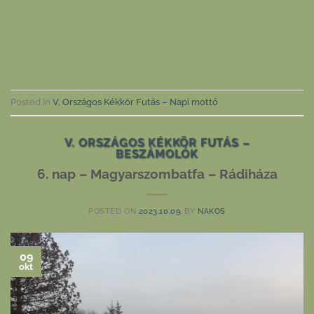
CONTINUE READING
→
Posted in
V. Országos Kékkör Futás – Napi mottó
V. ORSZÁGOS KÉKKÖR FUTÁS –
BESZÁMOLÓK
6. nap – Magyarszombatfa – Rádiháza
POSTED ON
2023.10.09.
BY
NAKOS
09
okt