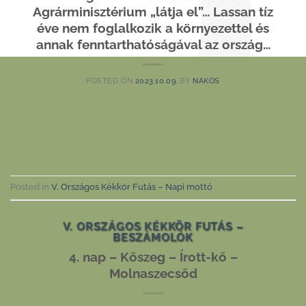
Agrárminisztérium „látja el”… Lassan tíz
éve nem foglalkozik a környezettel és
annak fenntarthatóságával az ország…
POSTED ON
2023.10.09.
BY
NAKOS
CONTINUE READING
→
Posted in
V. Országos Kékkör Futás – Napi mottó
V. ORSZÁGOS KÉKKÖR FUTÁS –
BESZÁMOLÓK
4. nap – Kőszeg – Írott-kő –
Molnaszecsőd