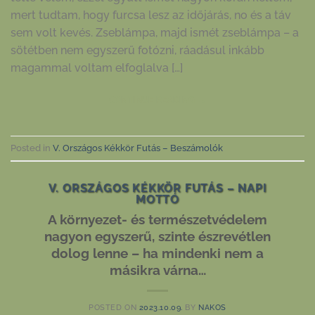
mert tudtam, hogy furcsa lesz az időjárás, no és a táv
sem volt kevés. Zseblámpa, majd ismét zseblámpa – a
sötétben nem egyszerű fotózni, ráadásul inkább
magammal voltam elfoglalva […]
CONTINUE READING
→
Posted in
V. Országos Kékkör Futás – Beszámolók
V. ORSZÁGOS KÉKKÖR FUTÁS – NAPI
MOTTÓ
A környezet- és természetvédelem
nagyon egyszerű, szinte észrevétlen
dolog lenne – ha mindenki nem a
másikra várna…
POSTED ON
2023.10.09.
BY
NAKOS