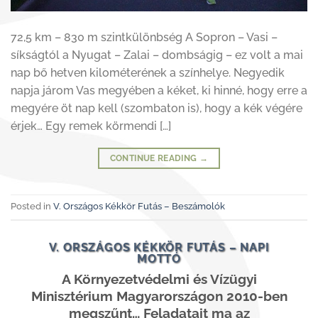
72,5 km – 830 m szintkülönbség A Sopron – Vasi –
síkságtól a Nyugat – Zalai – dombságig – ez volt a mai
nap bő hetven kilométerének a színhelye. Negyedik
napja járom Vas megyében a kéket, ki hinné, hogy erre a
megyére öt nap kell (szombaton is), hogy a kék végére
érjek… Egy remek körmendi […]
CONTINUE READING
→
Posted in
V. Országos Kékkör Futás – Beszámolók
V. ORSZÁGOS KÉKKÖR FUTÁS – NAPI
MOTTÓ
A Környezetvédelmi és Vízügyi
Minisztérium Magyarországon 2010-ben
megszűnt… Feladatait ma az