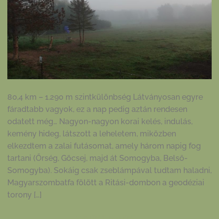
80,4 km – 1.290 m szintkülönbség Látványosan egyre
fáradtabb vagyok, ez a nap pedig aztán rendesen
odatett még… Nagyon-nagyon korai kelés, indulás,
kemény hideg, látszott a leheletem, miközben
elkezdtem a zalai futásomat, amely három napig fog
tartani (Őrség, Göcsej, majd át Somogyba, Belső-
Somogyba). Sokáig csak zseblámpával tudtam haladni,
Magyarszombatfa fölött a Ritási-dombon a geodéziai
torony […]
CONTINUE READING
→