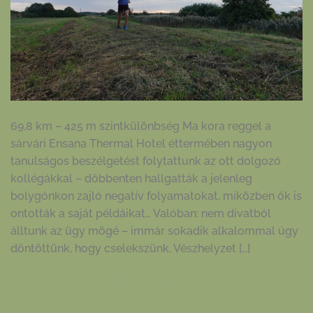
69,8 km – 425 m szintkülönbség Ma kora reggel a
sárvári Ensana Thermal Hotel éttermében nagyon
tanulságos beszélgetést folytattunk az ott dolgozó
kollégákkal – döbbenten hallgatták a jelenleg
bolygónkon zajló negatív folyamatokat, miközben ők is
ontották a saját példáikat… Valóban: nem divatból
álltunk az ügy mögé – immár sokadik alkalommal úgy
döntöttünk, hogy cselekszünk. Vészhelyzet […]
CONTINUE READING
→