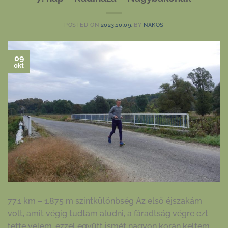
POSTED ON
2023.10.09.
BY
NAKOS
09
okt
77,1 km – 1.875 m szintkülönbség Az első éjszakám
volt, amit végig tudtam aludni, a fáradtság végre ezt
tette velem, ezzel együtt ismét nagyon korán keltem,