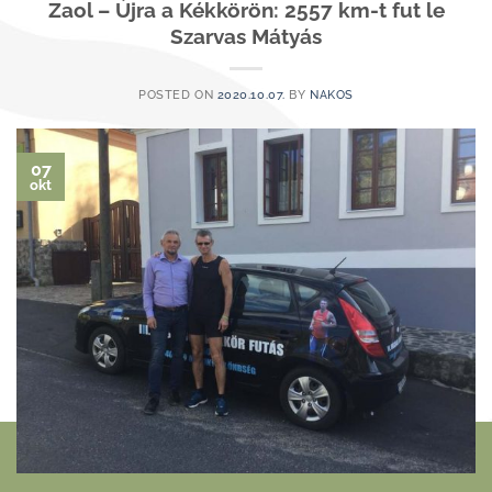
Zaol – Újra a Kékkörön: 2557 km-t fut le
Szarvas Mátyás
POSTED ON
2020.10.07.
BY
NAKOS
07
okt