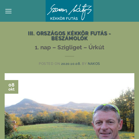
Skip
to
content
III. ORSZÁGOS KÉKKÖR FUTÁS -
BESZÁMOLÓK
1. nap – Szigliget – Úrkút
POSTED ON
2020.10.08.
BY
NAKOS
08
okt