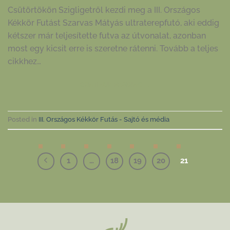
Csütörtökön Szigligetről kezdi meg a III. Országos
Kékkör Futást Szarvas Mátyás ultraterepfutó, aki eddig
kétszer már teljesítette futva az útvonalat, azonban
most egy kicsit erre is szeretne rátenni. Tovább a teljes
cikkhez…
CONTINUE READING
→
Posted in
III. Országos Kékkör Futás - Sajtó és média
1
…
18
19
20
21