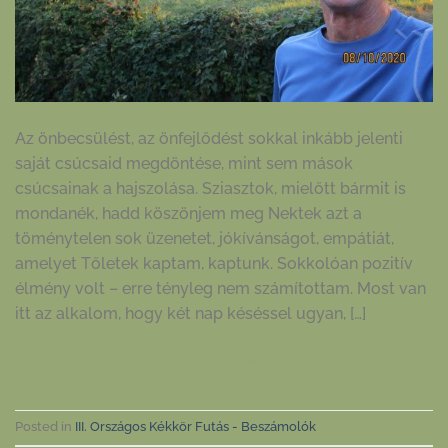
Az önbecsülést, az önfejlődést sokkal inkább jelenti
saját csúcsaid megdöntése, mint sem mások
csúcsainak a hajszolása. Sziasztok, mielőtt bármit is
mondanék, hadd köszönjem meg Nektek azt a
töménytelen sok üzenetet, jókívánságot, empátiát,
amelyet Tőletek kaptam, kaptunk. Sokkolóan pozitív
élmény volt – erre tényleg nem számítottam. Most van
itt az alkalom, hogy két nap késéssel ugyan, […]
CONTINUE READING
→
Posted in
III. Országos Kékkör Futás - Beszámolók