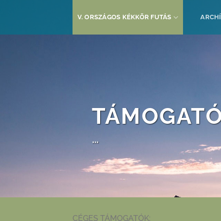
Skip
to
V. ORSZÁGOS KÉKKÖR FUTÁS
ARCH
content
TÁMOGAT
…
CÉGES TÁMOGATÓK: