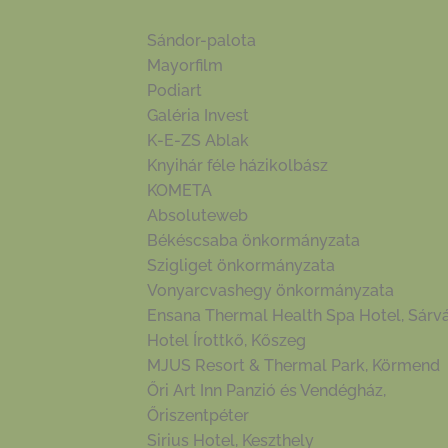
Sándor-palota
Mayorfilm
Podiart
Galéria Invest
K-E-ZS Ablak
Knyihár féle házikolbász
KOMETA
Absoluteweb
Békéscsaba önkormányzata
Szigliget önkormányzata
Vonyarcvashegy önkormányzata
Ensana Thermal Health Spa Hotel, Sárv
Hotel Írottkő, Kőszeg
MJUS Resort & Thermal Park, Körmend
Őri Art Inn Panzió és Vendégház,
Őriszentpéter
Sirius Hotel, Keszthely