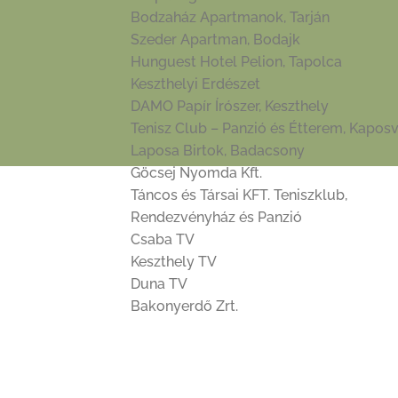
Bodzaház Apartmanok, Tarján
Szeder Apartman, Bodajk
Hunguest Hotel Pelion, Tapolca
Keszthelyi Erdészet
DAMO Papír Írószer, Keszthely
Tenisz Club – Panzió és Étterem, Kapos
Laposa Birtok, Badacsony
Göcsej Nyomda Kft.
Táncos és Társai KFT. Teniszklub,
Rendezvényház és Panzió
Csaba TV
Keszthely TV
Duna TV
Bakonyerdő Zrt.