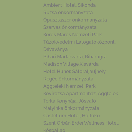
Ambient Hotel, Sikonda
Ruzsa önkormányzata
Ópusztaszer önkormányzata
Szarvas önkormányzata
Körös Maros Nemzeti Park
Túzokvédelmi Látogatóközpont,
Dévaványa
Bihari Madárvárta, Biharugra
Madison Village,Kisvárda
Hotel Hunor, Sátoraljaújhely
Regéc önkormányzata
Aggteleki Nemzeti Park
Kövirózsa Apartmanház, Aggtelek
Terka Konyhája, Jósvafő
Mályinka önkormányzata
Castellum Hotel, Hollókő
Szent Orbán Erdei Wellness Hotel,
Kóspallag