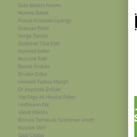
Süle Balázs Ferenc
Nemes Bálint
Purcsi Krisztián György
Szarvas Péter
Varga Tamás
Szabóné Tiba Edit
Honvéd Ildikó
Korcsok Edit
Bacsó András
Bruder Erika
Hernádi Farkas Margit
Dr. Kopcsák Zoltán
Víg Olga és Hivatal Péter
Hoffmann Pál
Válint Miklós
Borsos Tamás és Szommer Anett
Kuszler Dóri
Gaál Csaba