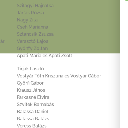
Szilágyi Hajnalka
Járfás Rózsa
Nagy Zita
Cseh Marianna
Sztancsik Zsuzsa
vár
Verasztó Lajos
Győrffy Zoltán
Apáti Mária és Apáti Zsolt
Tirják László
Vostyár Tóth Krisztina és Vostyár Gábor
Győrfi Gábor
Krausz János
Farkasné Elvira
Szvitek Barnabás
Balassa Dániel
Balassa Balázs
Veress Balázs