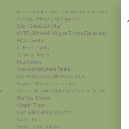
Novák Katalin köztársasági elnök asszony
Gyöngy /Herzog Gyöngyvér/
Ede /Bánszki Attila/
KVTE /Körösök Völgye Turista Egyesület/
Major Gyula
ifj. Major Gyula
Túróczy József
Pali Róbert
Szarvas Mátyásné Terike
Egriné Szarvas Edit és családja
Knyihár Mihály és családja
ár
Varsics Dezsőné Marica és Varsics Dezső
Rimóczi Emese
Gáspár Tibor
Nyárádiné Szűcs Violetta
Szabó Béla
Szabó Tamás Dezső