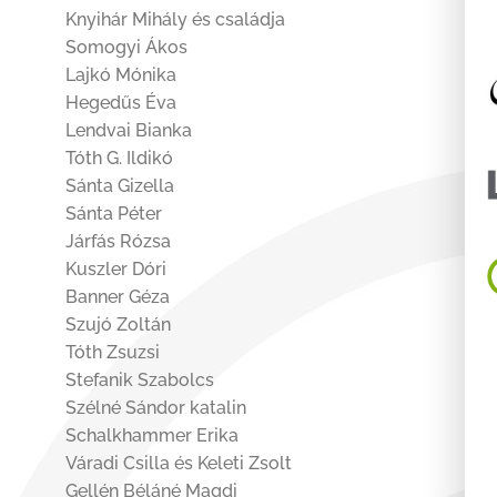
Knyihár Mihály és családja
Somogyi Ákos
Lajkó Mónika
Hegedűs Éva
Lendvai Bianka
Tóth G. Ildikó
Sánta Gizella
Sánta Péter
Járfás Rózsa
Kuszler Dóri
Banner Géza
Szujó Zoltán
Tóth Zsuzsi
Stefanik Szabolcs
Szélné Sándor katalin
Schalkhammer Erika
Váradi Csilla és Keleti Zsolt
Gellén Béláné Magdi