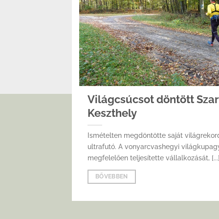
Világcsúcsot döntött Sza
Keszthely
Ismételten megdöntötte saját világrekor
ultrafutó. A vonyarcvashegyi világkupag
megfelelően teljesítette vállalkozását, [...
BŐVEBBEN