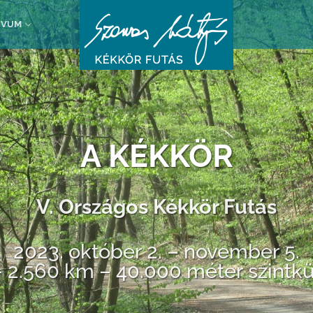
ÍVUM
A KÉKKÖR
V. Országos Kékkör Futás
2023. október 2. – november 5.
– 2.560 km – 40.000 méter szintk