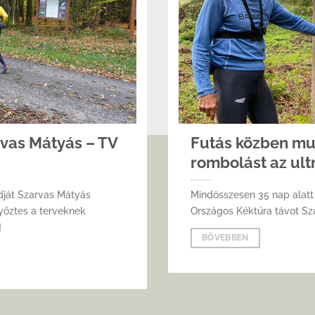
rvas Mátyás – TV
Futás közben mut
rombolást az ult
dját Szarvas Mátyás
Mindösszesen 35 nap alatt 
yőztes a terveknek
Országos Kéktúra távot Szar
]
BŐVEBBEN