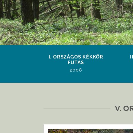
I. ORSZÁGOS KÉKKÖR
FUTÁS
2008
V. 