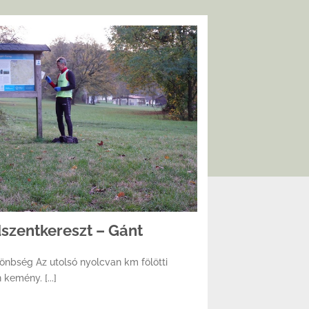
dszentkereszt – Gánt
lönbség Az utolsó nyolcvan km fölötti
kemény. [...]