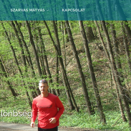
SZARVAS MÁTYÁS
KAPCSOLAT
ülönbség