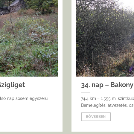
zigliget
34. nap – Bakon
olsó nap sosem egyszerű.
74,4 km – 1.555 m. szintkü
Bemelegítés, átvezetés, csú
BŐVEBBEN