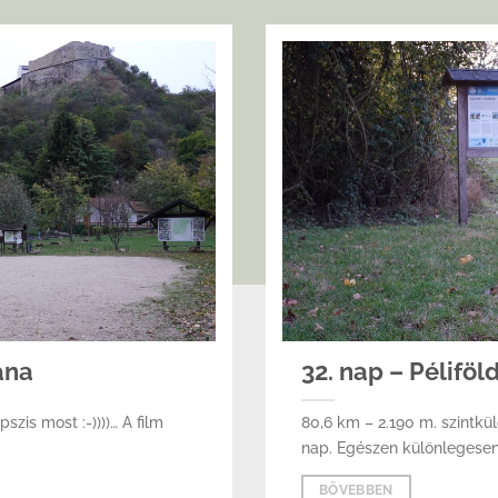
ána
32. nap – Péliföl
szis most :-))))… A film
80,6 km – 2.190 m. szintkü
nap. Egészen különlegesen 
BŐVEBBEN