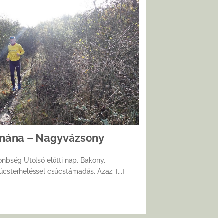
ynána – Nagyvázsony
lönbség Utolsó előtti nap. Bakony.
csterheléssel csúcstámadás. Azaz: [...]