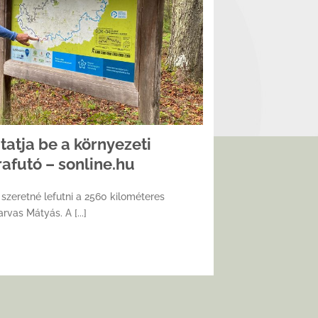
atja be a környezeti
rafutó – sonline.hu
szeretné lefutni a 2560 kilométeres
vas Mátyás. A [...]