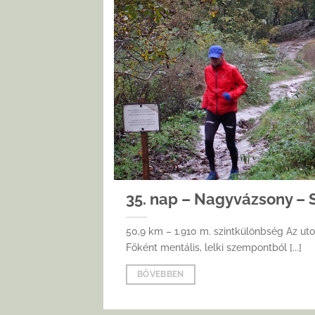
35. nap – Nagyvázsony – S
50,9 km – 1.910 m. szintkülönbség Az ut
Főként mentális, lelki szempontból [...]
BŐVEBBEN