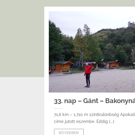
33. nap – Gánt – Bakonyn
71,6 km – 1.710 m szintkülönbség Apokalip
címe jutott eszembe. Eddig [...]
BŐVEBBEN