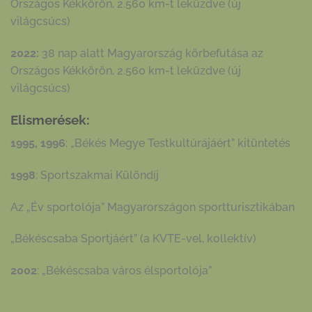
Országos Kékkörön, 2.560 km-t leküzdve (új
világcsúcs)
2022:
38 nap alatt Magyarország körbefutása az
Országos Kékkörön, 2.560 km-t leküzdve (új
világcsúcs)
Elismerések:
1995, 1996
: „Békés Megye Testkultúrájáért” kitüntetés
1998
: Sportszakmai Különdíj
Az „Év sportolója” Magyarországon sportturisztikában
„Békéscsaba Sportjáért” (a KVTE-vel, kollektív)
2002
: „Békéscsaba város élsportolója”