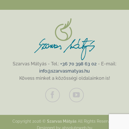
Szarvas Mátyás - Tel.:
+36 70 398 63 02
- E-mail:
info@szarvasmatyas.hu
Kövess minket a közösségi oldalainkon is!
Copyright 2026 ©
Szarvas Mátyás
All Rights Reserved |
Designed by
absoluteweb.hu