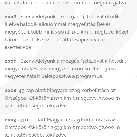
körbefutása, több mint ötezer embert megmozgatva
2006
: „Szenvedélyünk a mozgás!” jelszóval ötödik
illetve hatodik alkalommal megyefutás Békés
megyében, több mint 300 ill. 150 km-t megtéve, közel
háromezer ill. kétezer fiatalt bekapcsolva az
eseménybe
2007:
„Szenvedélyünk a mozgás!” jelszóval a hetedik
megyefutás Békés megyében 400 km-t megtéve,
négyezer fiatalt bekapcsolva a programba
2008
: 45 nap alatt Magyarország körbefutása az
Országos Kékkörön 2.533 km-t megtéve, 37.000 m
szintkülönbséget leküzdve
2009
: 43 nap alatt Magyarország körbefutása az
Országos Kékkörön 2.533 km-t megtéve, 37.000 m
szintkülönbséget leküzdve