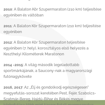
2010
: A Balaton Kör Szupermaraton (210 km) teljesítése
egyéniben és váltóban
2011
: A Balaton Kör Szupermaraton (210 km) teljesítése
egyéniben
2012
: A Balaton Kör Szupermaraton teljesítése
egyéniben (7. hely), korosztályos első helyezés a
Keszthelyi Kilométerek Maratonon
2014 -2015
: A világ második legeladottabb
sportmárkájának, a Saucony-nak a magyarországi
futónagykövete
2016, 2017
: Az „Élj és gondolkodj egészségesen”
megyefutás-sorozat keretében Pest, Fejér, Szabolcs-
Szatmár-Bereg, Hajdú-Bihar és Békés megye
körbefutása több mint tízezer fiatalt megmozgatva