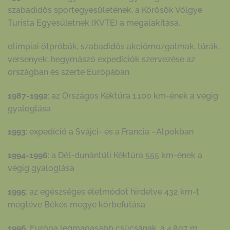
szabadidős sportegyesületének, a Körösök Völgye
Turista Egyesületnek (KVTE) a megalakítása,
olimpiai ötpróbák, szabadidős akciómozgalmak, túrák,
versenyek, hegymászó expedíciók szervezése az
országban és szerte Európában
1987-1992
: az Országos Kéktúra 1.100 km-ének a végig
gyaloglása
1993
: expedíció a Svájci- és a Francia –Alpokban
1994-1996
: a Dél-dunántúli Kéktúra 555 km-ének a
végig gyaloglása
1995
: az egészséges életmódot hirdetve 432 km-t
megtéve Békés megye körbefutása
1996
: Európa legmagasabb csúcsának, a 4.807 m