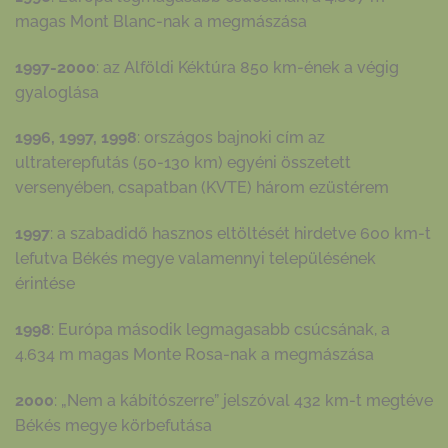
magas Mont Blanc-nak a megmászása
1997-2000
: az Alföldi Kéktúra 850 km-ének a végig
gyaloglása
1996, 1997, 1998
: országos bajnoki cím az
ultraterepfutás (50-130 km) egyéni összetett
versenyében, csapatban (KVTE) három ezüstérem
1997
: a szabadidő hasznos eltöltését hirdetve 600 km-t
lefutva Békés megye valamennyi településének
érintése
1998
: Európa második legmagasabb csúcsának, a
4.634 m magas Monte Rosa-nak a megmászása
2000
: „Nem a kábítószerre” jelszóval 432 km-t megtéve
Békés megye körbefutása