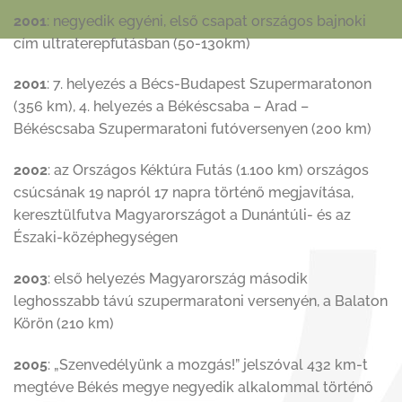
2001
: negyedik egyéni, első csapat országos bajnoki
cím ultraterepfutásban (50-130km)
2001
: 7. helyezés a Bécs-Budapest Szupermaratonon
(356 km), 4. helyezés a Békéscsaba – Arad –
Békéscsaba Szupermaratoni futóversenyen (200 km)
2002
: az Országos Kéktúra Futás (1.100 km) országos
csúcsának 19 napról 17 napra történő megjavítása,
keresztülfutva Magyarországot a Dunántúli- és az
Északi-középhegységen
2003
: első helyezés Magyarország második
leghosszabb távú szupermaratoni versenyén, a Balaton
Körön (210 km)
2005
: „Szenvedélyünk a mozgás!” jelszóval 432 km-t
megtéve Békés megye negyedik alkalommal történő