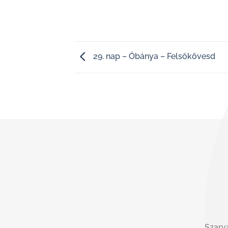
29. nap – Óbánya – Felsőkövesd
Szarva