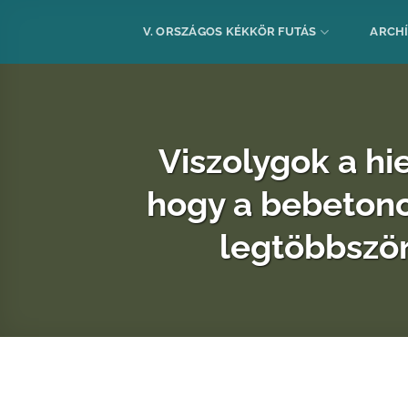
Skip
to
V. ORSZÁGOS KÉKKÖR FUTÁS
ARCH
content
Viszolygok a hi
hogy a bebetonoz
legtöbbször