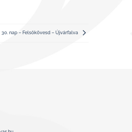
30. nap – Felsőkövesd – Újvárfalva
yas.hu