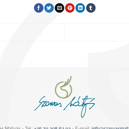
s Mátyás - Tel.:
+36 70 398 63 02
- E-mail:
info@szarvasmat