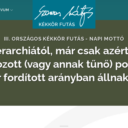
ÍVUM
III. ORSZÁGOS KÉKKÖR FUTÁS - NAPI MOTTÓ
erarchiától, már csak azért
ott (vagy annak tűnő) po
 fordított arányban állna