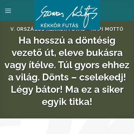
Skip
to
content
V. ORSZÁGOS KÉKKÖR FUTÁS – NAPI MOTTÓ
Ha hosszú a döntésig
vezető út, eleve bukásra
vagy ítélve. Túl gyors ehhez
a világ. Dönts – cselekedj!
Légy bátor! Ma ez a siker
egyik titka!