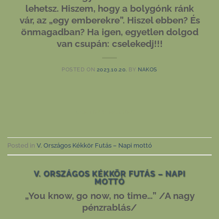
lehetsz. Hiszem, hogy a bolygónk ránk
vár, az „egy emberekre”. Hiszel ebben? És
önmagadban? Ha igen, egyetlen dolgod
van csupán: cselekedj!!!
POSTED ON
2023.10.20.
BY
NAKOS
CONTINUE READING
→
Posted in
V. Országos Kékkör Futás – Napi mottó
V. ORSZÁGOS KÉKKÖR FUTÁS – NAPI
MOTTÓ
„You know, go now, no time…” /A nagy
pénzrablás/