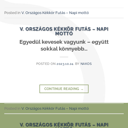
Posted in
V. Országos Kékkör Futás – Napi mottó
V. ORSZÁGOS KÉKKÖR FUTÁS – NAPI
MOTTÓ
Egyedül kevesek vagyunk – együtt
sokkal könnyebb…
POSTED ON
2023.10.24.
BY
NAKOS
CONTINUE READING
→
Posted in
V. Országos Kékkör Futás – Napi mottó
V. ORSZÁGOS KÉKKÖR FUTÁS – NAPI