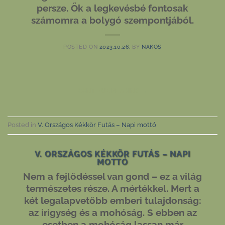
persze. Ők a legkevésbé fontosak
számomra a bolygó szempontjából.
POSTED ON
2023.10.26.
BY
NAKOS
CONTINUE READING
→
Posted in
V. Országos Kékkör Futás – Napi mottó
V. ORSZÁGOS KÉKKÖR FUTÁS – NAPI
MOTTÓ
Nem a fejlődéssel van gond – ez a világ
természetes része. A mértékkel. Mert a
két legalapvetőbb emberi tulajdonság:
az irigység és a mohóság. S ebben az
esetben a mohóság lassan már