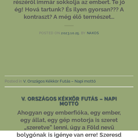
részéről immár sokkolja az embert. Te jó
ég! Hová tartunk? És ilyen gyorsan??? A
kontraszt? A még élő természet…
POSTED ON
2023.10.25.
BY
NAKOS
CONTINUE READING
→
Posted in
V. Országos Kékkör Futás – Napi mottó
V. ORSZÁGOS KÉKKÖR FUTÁS – NAPI
MOTTÓ
Ahogyan egy emberfióka, egy ember,
egy állat, egy gép motorja is szeret
„szeretve” lenni, úgy a Föld nevű
bolygónak is igénye van erre! Szeresd