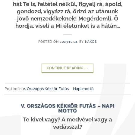
hát Te is, feltétel nélkül, figyelj rá, ápold,
gondozd, vigyázz rá, őrizd az utánunk
jövő nemzedékeknek! Megérdemli. Ő
hordja, viseli a Mi életünket is a hátán…
POSTED ON
2023.10.24.
BY
NAKOS
CONTINUE READING
→
Posted in
V. Országos Kékkör Futás – Napi mottó
V. ORSZÁGOS KÉKKÖR FUTÁS – NAPI
MOTTÓ
Te kivel vagy? A medvével vagy a
vadásszal?