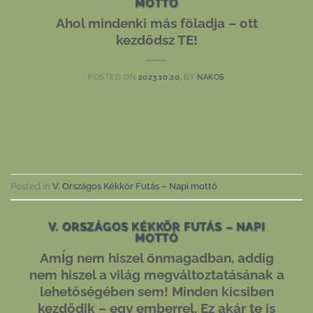
MOTTÓ
Ahol mindenki más föladja – ott
kezdődsz TE!
POSTED ON
2023.10.20.
BY
NAKOS
CONTINUE READING
→
Posted in
V. Országos Kékkör Futás – Napi mottó
V. ORSZÁGOS KÉKKÖR FUTÁS – NAPI
MOTTÓ
AmÍg nem hiszel önmagadban, addig
nem hiszel a világ megváltoztatásának a
lehetőségében sem! Minden kicsiben
kezdődik – egy emberrel. Ez akár te is