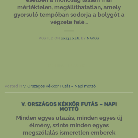
mértéktelen, megállíthatatlan, amely
gyorsuló tempóban sodorja a bolygót a
végzete felé…
POSTED ON
2023.10.26.
BY
NAKOS
CONTINUE READING
→
Posted in
V. Országos Kékkör Futás – Napi mottó
V. ORSZÁGOS KÉKKÖR FUTÁS – NAPI
MOTTÓ
Minden egyes utazás, minden egyes új
élmény, szinte minden egyes
megszólalás ismeretlen emberek