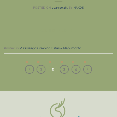
POSTED ON
2023.10.18.
BY
NAKOS
CONTINUE READING
→
Posted in
V. Országos Kékkör Futás – Napi mottó
1
2
3
4