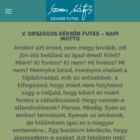
Skip
to
content
V. ORSZÁGOS KÉKKÖR FUTÁS – NAPI
MOTTÓ
Amikor azt érzed, nem megy tovább, ott
jön elő belőled az igazi éned! Kiért?
Miért? Ki fontos? Ki nem? Mi fontos? Mi
nem? Mennyire bírod, mennyire viseled a
fájdalmaidat, mik az erősebbek: a
kifogásaid, hogy miért nem folytatod
vagy a céljaid, hogy kikért és miért
fontos a vállalkozásod. Hogy vannak-e
ellendrukkerek? Persze. Mindig. Ilyen az
emberi természet. Ilyenek az emberek,
de különösen igaz ez a magyar
emberekre… Egy barátom kérdezte, hogy
elengedtem-e ezeket. Azt feleltem neki: