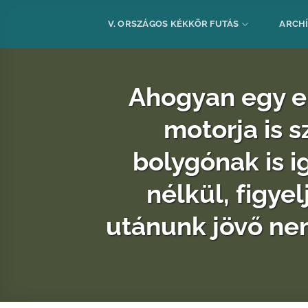
Skip
to
V. ORSZÁGOS KÉKKÖR FUTÁS
ARCH
content
Ahogyan egy em
motorja is s
bolygónak is ig
nélkül, figyel
utánunk jövő ne