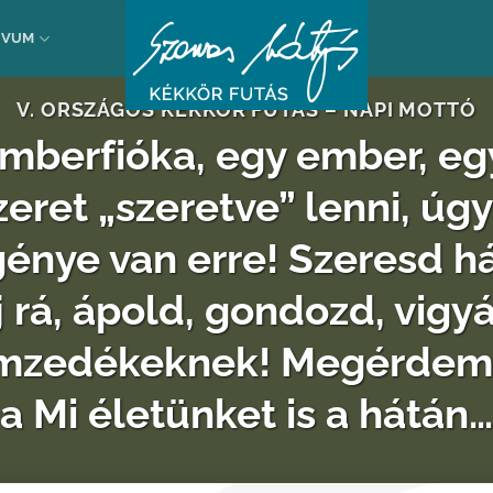
ÍVUM
V. ORSZÁGOS KÉKKÖR FUTÁS – NAPI MOTTÓ
berfióka, egy ember, egy
zeret „szeretve” lenni, úg
énye van erre! Szeresd hát
j rá, ápold, gondozd, vigyá
mzedékeknek! Megérdemli. 
a Mi életünket is a hátán…