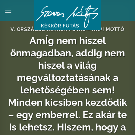
Skip
to
content
V. ORSZÁGOS KÉKKÖR FUTÁS – NAPI MOTTÓ
AmÍg nem hiszel
önmagadban, addig nem
hiszel a világ
megváltoztatásának a
lehetőségében sem!
Minden kicsiben kezdődik
– egy emberrel. Ez akár te
is lehetsz. Hiszem, hogy a