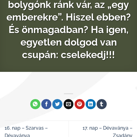
bolygónk ránk vár, az „egy
emberekre”. Hiszel ebben?
És önmagadban? Ha igen,
egyetlen dolgod van
csupán: cselekedj!!!
16. nap – Szarvas –
17. nap – Dévaványa –
Dévaványa
Zsadány