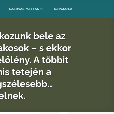
SZARVAS MÁTYÁS
KAPCSOLAT
tkozunk bele az
akosok – s ekkor
őlény. A többit
is tetején a
egszélesebb…
elnek.