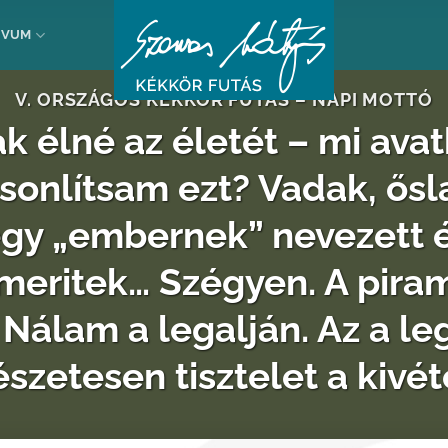
ÍVUM
V. ORSZÁGOS KÉKKÖR FUTÁS – NAPI MOTTÓ
k élné az életét – mi ava
sonlítsam ezt? Vadak, ősl
gy „embernek” nevezett él
smeritek… Szégyen. A piram
. Nálam a legalján. Az a l
szetesen tisztelet a kivét