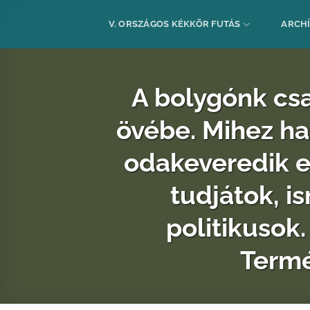
Skip
to
V. ORSZÁGOS KÉKKÖR FUTÁS
ARCH
content
A bolygónk csa
övébe. Mihez ha
odakeveredik e
tudjátok, i
politikusok
Termé