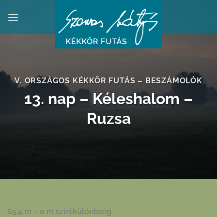
Skip
to
content
V. ORSZÁGOS KÉKKÖR FUTÁS – BESZÁMOLÓK
13. nap – Kéleshalom –
Ruzsa
65,4 m – 0 m szintkülönbség