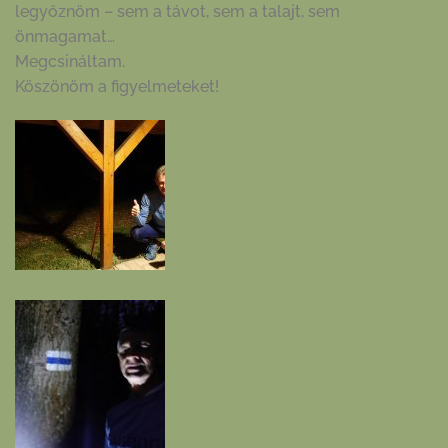
legyőznöm – sem a távot, sem a talajt, sem
önmagamat…
Megcsináltam.
Köszönöm a figyelmeteket!