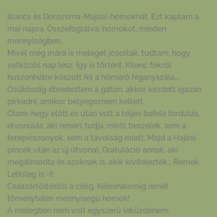
Illancs és Dorozsma-Majsai-homokhát. Ezt kaptam a
mai napra. Összefoglalva: homokot, minden
mennyiségben.
Mivel még mára is meleget jósoltak, tudtam, hogy
vetkőzős nap lesz. Így is történt. Kilenc fokról
huszonhétre kúszott fel a hőmérő higanyszála…
Ósükösdig ébredeztem a gáton, akkor kezdett igazán
pirkadni, amikor bélyegeznem kellett.
Ólom-hegy előtt és után volt a teljes befelé fordulás,
elvonulás, aki ismeri, tudja, miről beszélek, sem a
terepviszonyok, sem a távolság miatt. Majd a Hajósi
pincék után az új útvonal. Gratuláció annak, aki
megálmodta és azoknak is, akik kivitelezték… Remek.
Lelkileg is:-)!
Császártöltéstől a célig, Kéleshalomig ismét
töménytelen mennyiségű homok!
A melegben nem volt egyszerű leküzdenem,