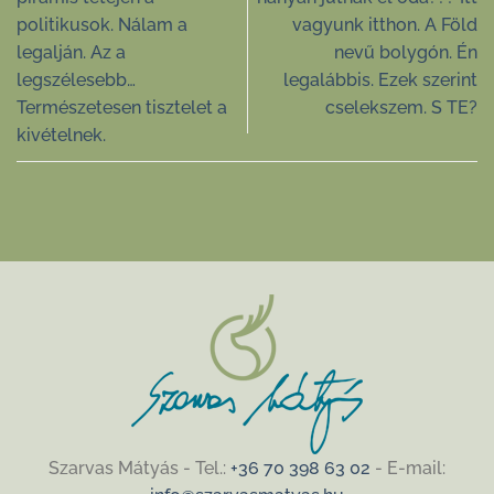
politikusok. Nálam a
vagyunk itthon. A Föld
legalján. Az a
nevű bolygón. Én
legszélesebb…
legalábbis. Ezek szerint
Természetesen tisztelet a
cselekszem. S TE?
kivételnek.
Szarvas Mátyás - Tel.:
+36 70 398 63 02
- E-mail: