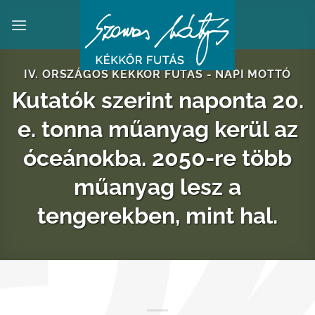
Skip
to
content
IV. ORSZÁGOS KÉKKÖR FUTÁS - NAPI MOTTÓ
Kutatók szerint naponta 20.
e. tonna műanyag kerül az
óceánokba. 2050-re több
műanyag lesz a
tengerekben, mint hal.