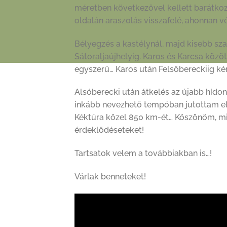
méretben következővel kellett barátkozn
oldalán araszolás visszafelé, ahonnan vé
Bélyegzés a kastélynál, majd kisebb sz
Sátoraljaújhelyig. Karos és Karcsa köz
egyszerű… Karos után Felsőbereckiig ké
Alsóberecki után átkelés az újabb hídon
inkább nevezhető tempóban jutottam el Új
Kéktúra közel 850 km-ét… Köszönöm, min
érdeklődéseteket!
Tartsatok velem a továbbiakban is…!
Várlak benneteket!