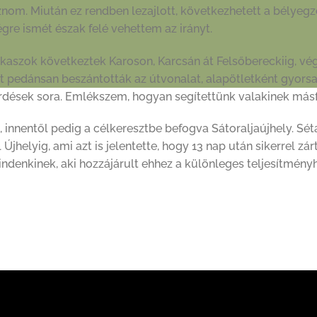
om. Miután ez rendben lezajlott, következhetett a bélyegzé
gre ismét észak felé vehettem az irányt.
akaszok következtek Karoson, Karcsán át Felsőbereckiig, vé
ött pedánsan beszántották az útvonalat, alapötletként gyor
rdések sora. Emlékszem, hogyan segítettünk valakinek másfé
, innentől pedig a célkeresztbe befogva Sátoraljaújhely. Sé
helyig, ami azt is jelentette, hogy 13 nap után sikerrel zá
denkinek, aki hozzájárult ehhez a különleges teljesítmén