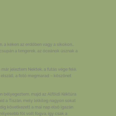
en, a kéken az erdőben vagy a síkokon…
 csupán a tengerek, az óceánok úsznak a
ár jeleztem Nektek, a futás vége felé,
elszáll, a fotó megmarad – köszönet
n bélyegeztem, majd az Alföldi Kéktúra
d a Tiszán, mely lelkileg nagyon sokat
edig következett a mai nap első igazán
élyesebb föl volt fogva, így csak a