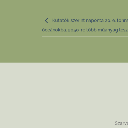
Kutatók szerint naponta 20. e. ton
óceánokba. 2050-re több műanyag lesz a
Szarva