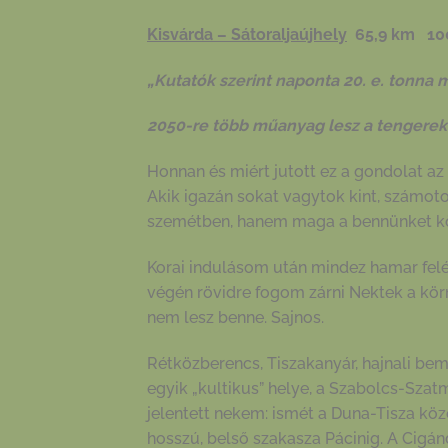
Kisvárda – Sátoraljaújhely
65,9 km 100
„Kutatók szerint naponta 20. e. tonna
2050-re több műanyag lesz a tengerekb
Honnan és miért jutott ez a gondolat a
Akik igazán sokat vagytok kint, számot
szemétben, hanem maga a bennünket kö
Korai indulásom után mindez hamar felé
végén rövidre fogom zárni Nektek a kö
nem lesz benne. Sajnos.
Rétközberencs, Tiszakanyár, hajnali be
egyik „kultikus” helye, a Szabolcs-Sza
jelentett nekem: ismét a Duna-Tisza köz
hosszú, belső szakasza Pácinig. A Cigán