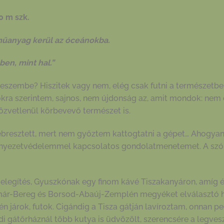
 m szk.
 műanyag kerül az óceánokba.
en, mint hal.”
z eszembe? Hiszitek vagy nem, elég csak futni a természetb
okra szerintem, sajnos, nem újdonság az, amit mondok: nem
zvetlenül körbevevő természet is.
bresztett, mert nem győztem kattogtatni a gépet… Ahogyan m
rnyezetvédelemmel kapcsolatos gondolatmenetemet. A szó 
melegítés, Gyuszkónak egy finom kávé Tiszakanyáron, amíg é
tmár-Bereg és Borsod-Abaúj-Zemplén megyéket elválasztó hí
én járok, futok. Cigándig a Tisza gátján lavíroztam, onnan p
di gátőrháznál több kutya is üdvözölt, szerencsére a legvesz