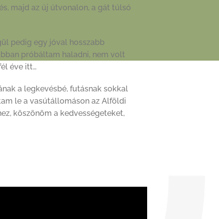
s, majd az új útvonalon, a gát túlsó
gül pedig egy jóval hosszabb
sabban próbáltam haladni, nem volt
l éve itt…
tának a legkevésbé, futásnak sokkal
rtam le a vasútállomáson az Alföldi
yhez, köszönöm a kedvességeteket,