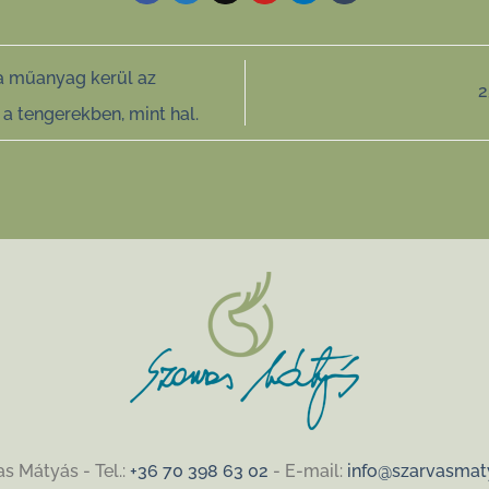
na műanyag kerül az
2
 tengerekben, mint hal.
s Mátyás - Tel.:
+36 70 398 63 02
- E-mail:
info@szarvasmat