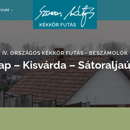
ÍVUM
IV. ORSZÁGOS KÉKKÖR FUTÁS - BESZÁMOLÓK
ap – Kisvárda – Sátoralja