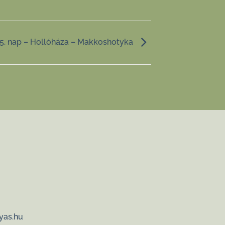
5. nap – Hollóháza – Makkoshotyka
yas.hu