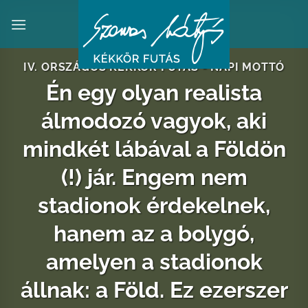
Skip
to
content
IV. ORSZÁGOS KÉKKÖR FUTÁS - NAPI MOTTÓ
Én egy olyan realista
álmodozó vagyok, aki
mindkét lábával a Földön
(!) jár. Engem nem
stadionok érdekelnek,
hanem az a bolygó,
amelyen a stadionok
állnak: a Föld. Ez ezerszer