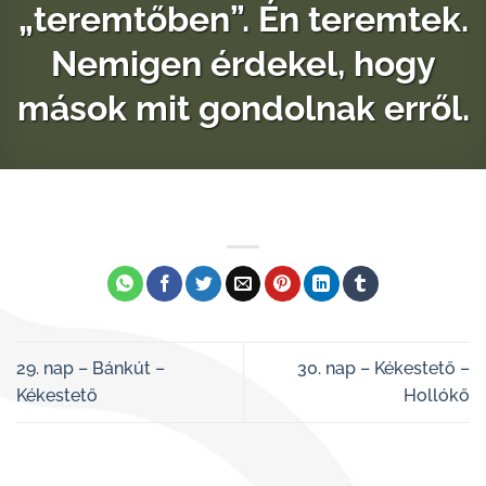
„teremtőben”. Én teremtek.
Nemigen érdekel, hogy
mások mit gondolnak erről.
29. nap – Bánkút –
30. nap – Kékestető –
Kékestető
Hollókő