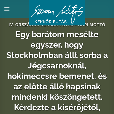
Skip
to
content
IV. ORSZÁGOS KÉKKÖR FUTÁS - NAPI MOTTÓ
Egy barátom mesélte
egyszer, hogy
Stockholmban állt sorba a
Jégcsarnoknál,
hokimeccsre bemenet, és
az előtte álló hapsinak
mindenki köszöngetett.
Kérdezte a kísérőjétől,