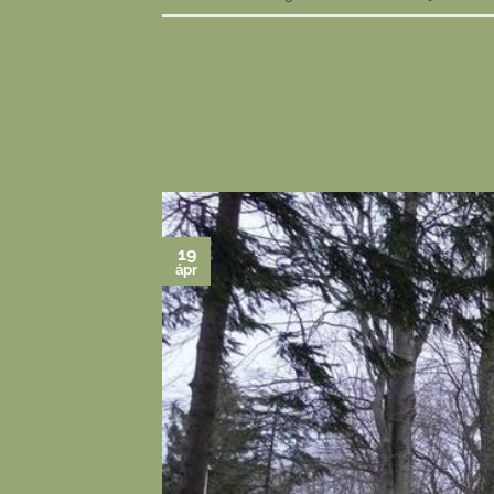
19
ápr