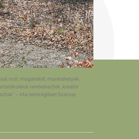
ással volt: magánélet, munkahelyek,
artalékokkal rendelkeztek, kreatív
toztak” – írta nemrégiben Szarvas