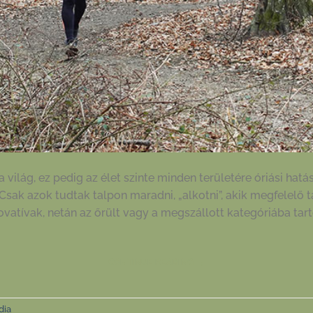
világ, ez pedig az élet szinte minden területére óriási hat
Csak azok tudtak talpon maradni, „alkotni”, akik megfelelő t
ovatívak, netán az őrült vagy a megszállott kategóriába tar
CONTINUE READING
→
dia