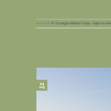
Posted in
IV. Országos Kékkör Futás - Sajtó és mé
24
máj