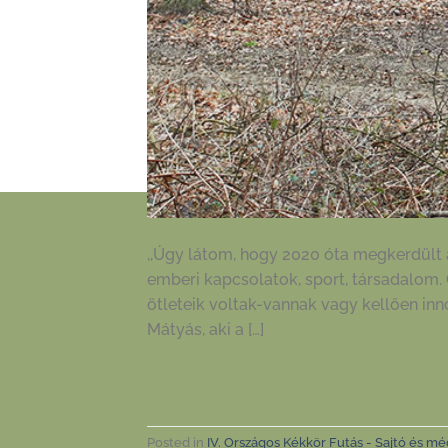
,,Úgy látom, hogy 2020 óta megkerdült a 
emberi kapcsolatok, sport, társadalom. 
ötleteik voltak-vannak vagy kellően inn
Mátyás, aki a […]
Posted in
IV. Országos Kékkör Futás - Sajtó és mé