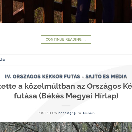
CONTINUE READING
→
dia
IV. ORSZÁGOS KÉKKÖR FUTÁS - SAJTÓ ÉS MÉDIA
ítette a közelmúltban az Országos K
futása (Békés Megyei Hírlap)
POSTED ON
2022.05.19.
BY
NAKOS