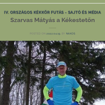
IV. ORSZÁGOS KÉKKÖR FUTÁS - SAJTÓ ÉS MÉDIA
Szarvas Mátyás a Kékestetőn
POSTED ON
2022.04.19.
BY
NAKOS