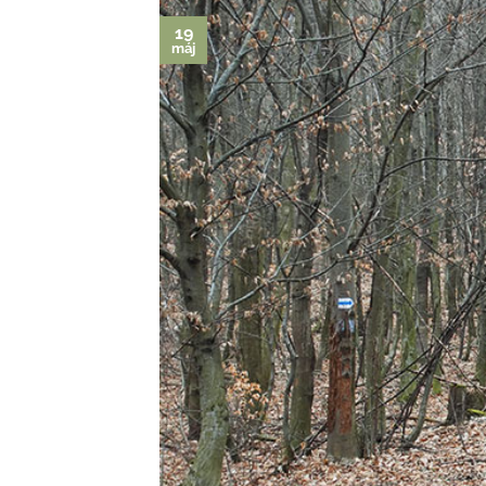
19
máj