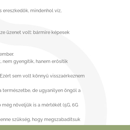
es ereszkedők, mindenhol víz,
sze üzenet volt: bármire képesek
tember.
, nem gyengítik, hanem erősítik
. Ezért sem volt könnyű visszaérkeznem
a természetbe, de ugyanilyen öngól a
b még növeljük is a mértékét (5G, 6G
a lenne szükség, hogy megszabadítsuk