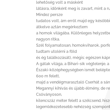
lehetőség volt a másként
látásra, időnként meg is zavart, mint a r
Mindez persze
tudatos volt, ám erről majd egy később
átkelve aztán megérkeztem
a homok világába. Különleges helyzetbe
nagyon ritka.
Szél folyamatosan, homokviharok, porfe
tudtam utolérni a föld
és ég találkozását), mégis: egészen káp
A gátak világa, a Bihari-sík végtelenje,
Északi-középhegységben ismét beléptem
600 m felett,
majd a vendégmarasztaló Cserhát a sár
Megannyi kihívás és újabb élmény, de re
Csóványoson,
kilencszáz méter felett a szélcsend, his
legemlékezetesebb nehézség szempontjáb