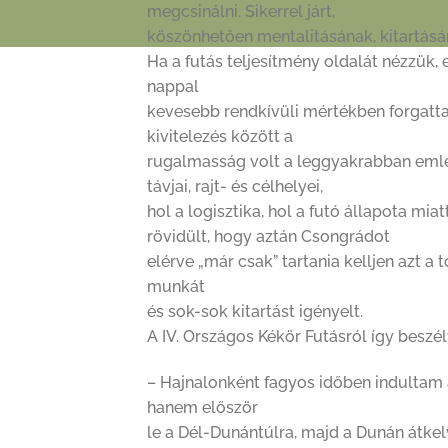
megcsinálni. Sikerrel járt,
köszönhetően mentalitásának, kitartás
Ha a futás teljesítmény oldalát nézzük, 
nappal
kevesebb rendkívüli mértékben forgatta fel
kivitelezés között a
rugalmasság volt a leggyakrabban emlege
távjai, rajt- és célhelyei,
hol a logisztika, hol a futó állapota mi
rövidült, hogy aztán Csongrádot
elérve „már csak” tartania kelljen azt 
munkát
és sok-sok kitartást igényelt.
A IV. Országos Kékör Futásról így beszél
– Hajnalonként fagyos időben indultam a
hanem először
le a Dél-Dunántúlra, majd a Dunán átkel