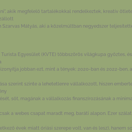
i”, akik megfelelő tartalékokkal rendelkeztek, kreatív ötle
zállott
n Szarvas Mátyás, aki a közelmúltban negyedszer teljesített
 Turista Egyesület (KVTE) többszörös világkupa győztes, és
a
izonyítja jobban ezt, mint a tények: 2020-ban és 2022-ben,
sa szerint szinte a lehetetlenre vállalkozott, hiszen ember
ény
ését, sőt, magának a vállalkozás finanszírozásának a minim
sak a webes csapat maradt meg, baráti alapon. Ezer szálat
etkező évek miatt óriási szerepe volt, van és lesz), hanem s