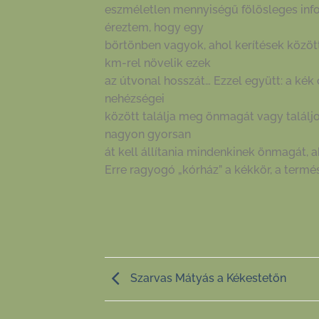
eszméletlen mennyiségű fölösleges info
éreztem, hogy egy
börtönben vagyok, ahol kerítések közö
km-rel növelik ezek
az útvonal hosszát… Ezzel együtt: a kék
nehézségei
között találja meg önmagát vagy találjo
nagyon gyorsan
át kell állítania mindenkinek önmagát, 
Erre ragyogó „kórház” a kékkör, a termés
Szarvas Mátyás a Kékestetőn