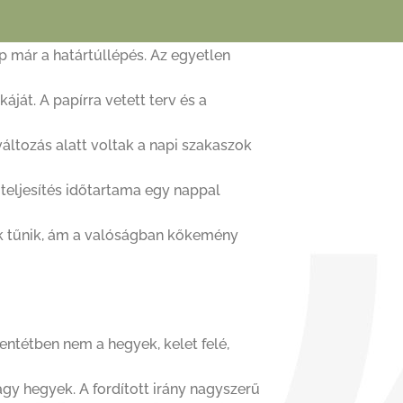
ap már a határtúllépés. Az egyetlen
káját. A papírra vetett terv és a
áltozás alatt voltak a napi szakaszok
a teljesítés időtartama egy nappal
nek tűnik, ám a valóságban kőkemény
entétben nem a hegyek, kelet felé,
gy hegyek. A fordított irány nagyszerű