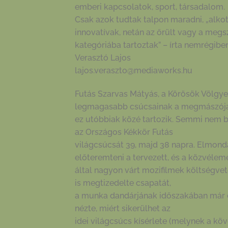
emberi kapcsolatok, sport, társadalom.
Csak azok tudtak talpon maradni, „alkotn
innovatívak, netán az őrült vagy a megs
kategóriába tartoztak” – írta nemrégibe
Verasztó Lajos
lajos.veraszto@mediaworks.hu
Futás Szarvas Mátyás, a Körösök Völgye
legmagasabb csúcsainak a megmászój
ez utóbbiak közé tartozik. Semmi nem b
az Országos Kékkör Futás
világcsúcsát 39, majd 38 napra. Elmondá
előteremteni a tervezett, és a közvélem
által nagyon várt mozifilmek költségvet
is megtizedelte csapatát,
a munka dandárjának időszakában már c
nézte, miért sikerülhet az
idei világcsúcs kísérlete (melynek a köv