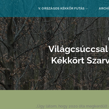
Skip
to
V. ORSZÁGOS KÉKKÖR FUTÁS
ARCH
content
Világcsúccsal
Kékkört Szarv
,,Úgy látom, hogy 2020 óta megkerdült a 