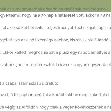
ának és a megmaradtak odaadó munkájának, segítségének.
egyértelmű, hogy ha a 39 nap a határeset volt, akkor a 38 n
 az első két hét fizikai teljesítményét, technikáját, logiszti
tett szó az első tizennégy napban, hiszen szinte állandó v
att. Ekkor kellett meghoznia azt a plusz egy napot, amellyel 
a további 1.500 km-en keresztül. Leírva ez nagyon egyszerű
t a csabai származású ultrafutó.
z első tíz napban, ezúttal a korábbiakban megszokottal ell
ve végig az Alföldön, hogy csak a végén következzenek a na