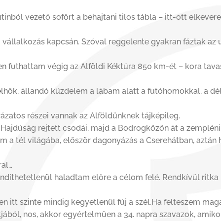
utinból vezető sofőrt a behajtani tilos tábla – itt-ott elkeve
i vállalkozás kapcsán. Szóval reggelente gyakran fáztak az
n futhattam végig az Alföldi Kéktúra 850 km-ét – kora tava
lhők, állandó küzdelem a lábam alatt a futóhomokkal, a dé
rázatos részei vannak az Alföldünknek tájképileg.
 a Hajdúság rejtett csodái, majd a Bodrogközön át a zemplén
 a tél világába, először dagonyázás a Cserehátban, aztán
ral…
ndíthetetlenül haladtam előre a célom felé. Rendkívül ritka 
zen itt szinte mindig kegyetlenül fúj a szél.Ha felteszem m
ól, nos, akkor egyértelműen a 34. napra szavazok, amikor