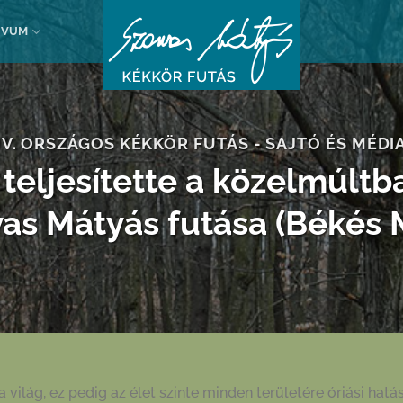
ÍVUM
IV. ORSZÁGOS KÉKKÖR FUTÁS - SAJTÓ ÉS MÉDI
 teljesítette a közelmúltb
as Mátyás futása (Békés 
világ, ez pedig az élet szinte minden területére óriási hat