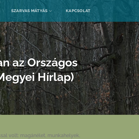
SZARVAS MÁTYÁS
KAPCSOLAT
A
an az Országos
Megyei Hírlap)
ással volt: magánélet, munkahelyek,