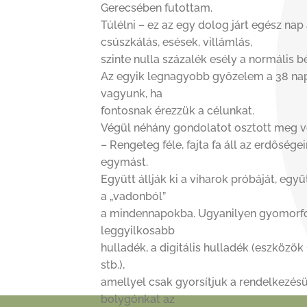
Gerecsében futottam.
Túlélni – ez az egy dolog járt egész nap
csúszkálás, esések, villámlás,
szinte nulla százalék esély a normális 
Az egyik legnagyobb győzelem a 38 nap 
vagyunk, ha
fontosnak érezzük a célunkat.
Végül néhány gondolatot osztott meg ve
– Rengeteg féle, fajta fa áll az erdősé
egymást.
Együtt állják ki a viharok próbáját, eg
a „vadonból”
a mindennapokba. Ugyanilyen gyomorford
leggyilkosabb
hulladék, a digitális hulladék (eszközö
stb.),
amellyel csak gyorsítjuk a rendelkezés
bolygónkat az