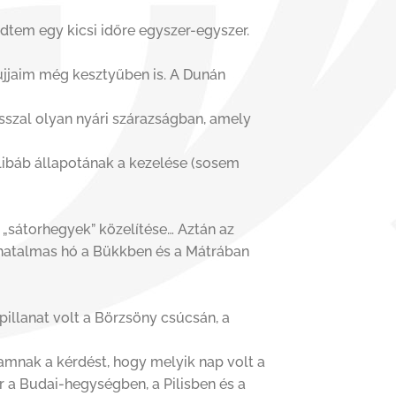
redtem egy kicsi időre egyszer-egyszer.
 ujjaim még kesztyűben is. A Dunán
sszal olyan nyári szárazságban, amely
libáb állapotának a kezelése (sosem
i „sátorhegyek” közelítése… Aztán az
 hatalmas hó a Bükkben és a Mátrában
pillanat volt a Börzsöny csúcsán, a
agamnak a kérdést, hogy melyik nap volt a
 a Budai-hegységben, a Pilisben és a