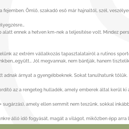
 a fejemben. Ömlő, szakadó eső már hajnaltól, szél, veszély
bélyegzésre…
alatt ennek a hetven km-nek a teljesítése volt. Mindez per
lünk az extrém vállalkozás tapasztalatairól a rutinos spor
geinkben…együtt… Jól megvannak, nem bántják, hanem tisztelik
yütt adnak árnyat a gyengébbeknek. Sokat tanulhatunk tőlük
ító az a rengeteg hulladék, amely emberek által kerül ki 
k + sugárzás), amely ellen semmit nem teszünk, sokkal inkáb
ünkre álló idő fogyását, magát a világot, miközben épp arr