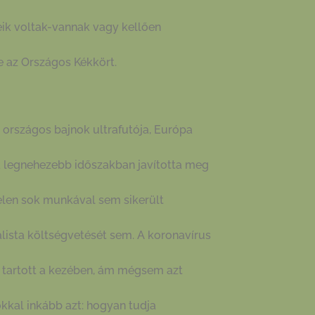
teik voltak-vannak vagy kellően
e az Országos Kékkört.
 országos bajnok ultrafutója, Európa
 a legnehezebb időszakban javította meg
telen sok munkával sem sikerült
alista költségvetését sem. A koronavírus
 tartott a kezében, ám mégsem azt
okkal inkább azt: hogyan tudja