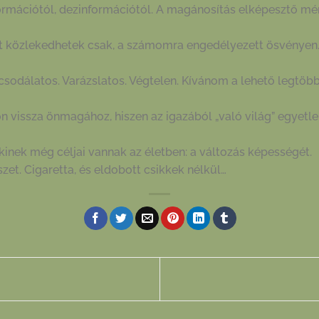
rmációtól, dezinformációtól. A magánosítás elképesztő mére
tt közlekedhetek csak, a számomra engedélyezett ösvényen.
 csodálatos. Varázslatos. Végtelen. Kívánom a lehető legtöbb
n vissza önmagához, hiszen az igazából „való világ” egyetle
akinek még céljai vannak az életben: a változás képességét.
zet. Cigaretta, és eldobott csikkek nélkül…