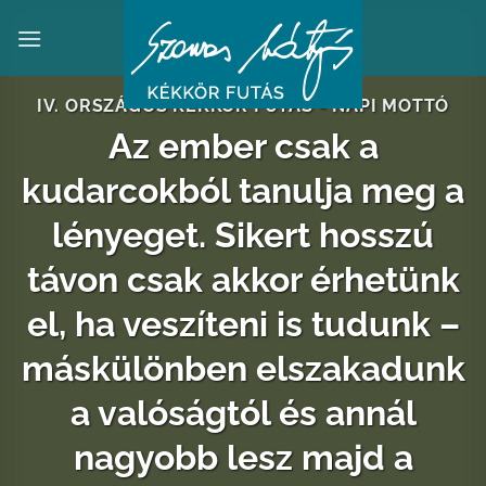
Skip
to
content
IV. ORSZÁGOS KÉKKÖR FUTÁS - NAPI MOTTÓ
Az ember csak a
kudarcokból tanulja meg a
lényeget. Sikert hosszú
távon csak akkor érhetünk
el, ha veszíteni is tudunk –
máskülönben elszakadunk
a valóságtól és annál
nagyobb lesz majd a