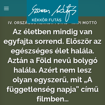
Skip
to
content
IV. ORSZÁGOS KÉKKÖR FUTÁS - NAPI MOTTÓ
Az életben mindig van
egyfajta sorrend. Először az
egészséges élet halála.
Aztán a Föld nevű bolygó
halála. Azért nem lesz
olyan egyszerű, mit „A
függetlenség napja” című
filmben…