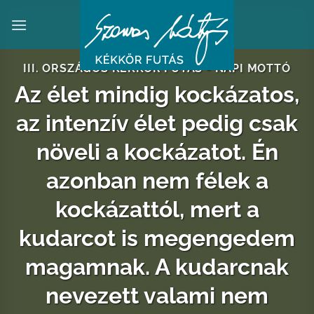
Skip
to
content
III. ORSZÁGOS KÉKKÖR FUTÁS - NAPI MOTTÓ
Az élet mindig kockázatos,
az intenzív élet pedig csak
növeli a kockázatot. Én
azonban nem félek a
kockázattól, mert a
kudarcot is megengedem
magamnak. A kudarcnak
nevezett valami nem