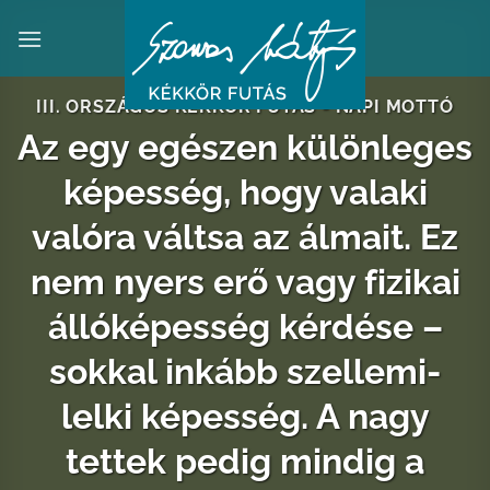
Skip
to
content
III. ORSZÁGOS KÉKKÖR FUTÁS - NAPI MOTTÓ
Az egy egészen különleges
képesség, hogy valaki
valóra váltsa az álmait. Ez
nem nyers erő vagy fizikai
állóképesség kérdése –
sokkal inkább szellemi-
lelki képesség. A nagy
tettek pedig mindig a