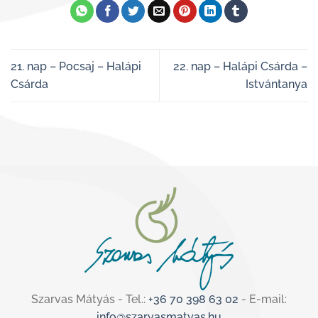
21. nap – Pocsaj – Halápi
22. nap – Halápi Csárda –
Csárda
Istvántanya
Szarvas Mátyás - Tel.:
+36 70 398 63 02
- E-mail:
info@szarvasmatyas.hu