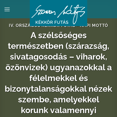
Skip
to
content
IV. ORSZÁGOS KÉKKÖR FUTÁS - NAPI MOTTÓ
A szélsőséges
természetben (szárazság,
sivatagosodás – viharok,
özönvizek) ugyanazokkal a
félelmekkel és
bizonytalanságokkal nézek
szembe, amelyekkel
korunk valamennyi