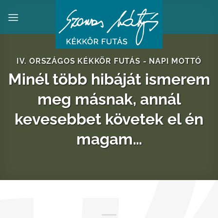
Skip
to
content
IV. ORSZÁGOS KÉKKÖR FUTÁS - NAPI MOTTÓ
Minél több hibáját ismerem
meg másnak, annál
kevesebbet követek el én
magam…