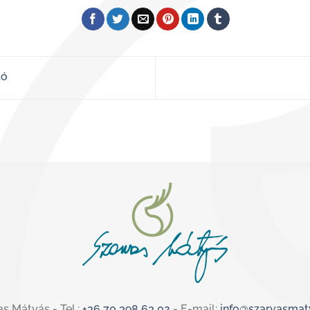
tó
s Mátyás - Tel.:
+36 70 398 63 02
- E-mail:
info@szarvasmat