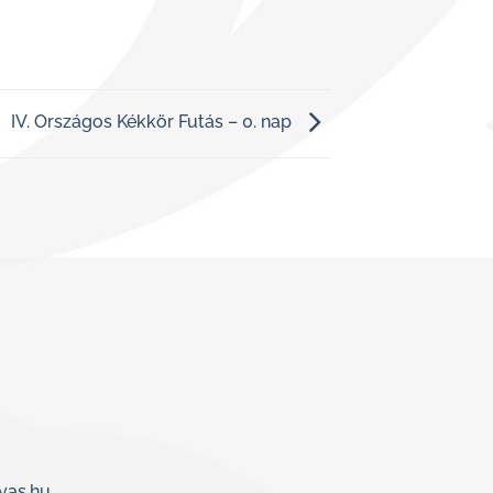
IV. Országos Kékkör Futás – 0. nap
yas.hu