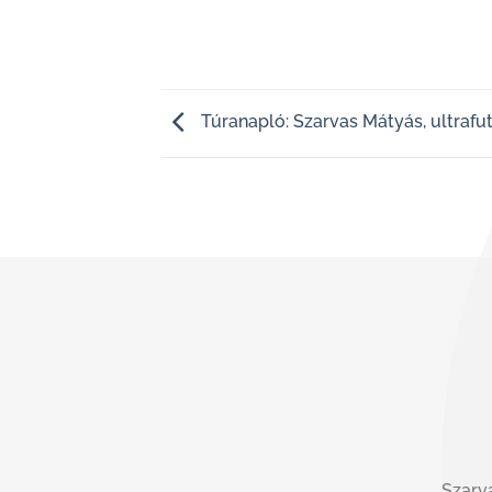
Túranapló: Szarvas Mátyás, ultrafu
Szarva