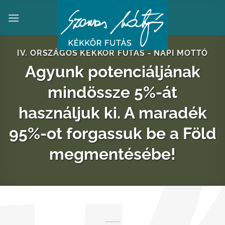
Skip
to
content
IV. ORSZÁGOS KÉKKÖR FUTÁS - NAPI MOTTÓ
Agyunk potenciáljának
mindössze 5%-át
használjuk ki. A maradék
95%-ot forgassuk be a Föld
megmentésébe!