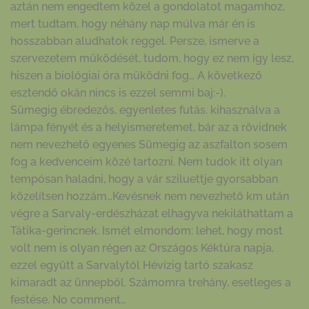
aztán nem engedtem közel a gondolatot magamhoz,
mert tudtam, hogy néhány nap múlva már én is
hosszabban aludhatok reggel. Persze, ismerve a
szervezetem működését, tudom, hogy ez nem így lesz,
hiszen a biológiai óra működni fog… A következő
esztendő okán nincs is ezzel semmi baj:-).
Sümegig ébredezős, egyenletes futás. kihasználva a
lámpa fényét és a helyismeretemet, bár az a rövidnek
nem nevezhető egyenes Sümegig az aszfalton sosem
fog a kedvenceim közé tartozni. Nem tudok itt olyan
tempósan haladni, hogy a vár sziluettje gyorsabban
közelítsen hozzám…Kevésnek nem nevezhető km után
végre a Sarvaly-erdészházat elhagyva nekiláthattam a
Tátika-gerincnek. Ismét elmondom: lehet, hogy most
volt nem is olyan régen az Országos Kéktúra napja,
ezzel együtt a Sarvalytól Hévízig tartó szakasz
kimaradt az ünnepből. Számomra trehány, esetleges a
festése. No comment…