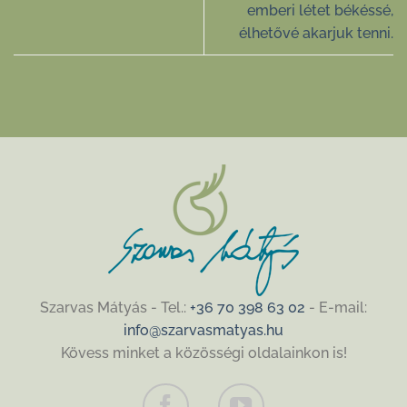
emberi létet békéssé,
élhetővé akarjuk tenni.
Szarvas Mátyás - Tel.:
+36 70 398 63 02
- E-mail:
info@szarvasmatyas.hu
Kövess minket a közösségi oldalainkon is!