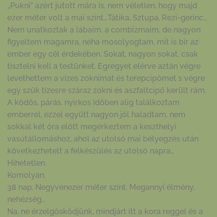
„Pukni” azért jutott mára is, nem véletlen, hogy majd
ezer méter volt a mai szint…Tátika, Sztupa, Rezi-gerinc…
Nem unatkoztak a lábaim, a combizmaim, de nagyon
figyeltem magamra, néha mosolyogtam, mit is bír az
ember egy cél érdekében. Sokat, nagyon sokat, csak
tisztelni kell a testünket. Egregyet elérve aztán végre
levethettem a vizes zoknimat és terepcipőmet s végre
egy szűk tízesre száraz zokni és aszfaltcipő került rám.
A ködös, párás, nyirkos időben alig találkoztam
emberrel, ezzel együtt nagyon jól haladtam, nem
sokkal két óra előtt megérkeztem a keszthelyi
vasútállomáshoz, ahol az utolsó mai bélyegzés után
következhetett a felkészülés az utolsó napra…
Hihetetlen.
Komolyan.
38 nap. Negyvenezer méter szint. Megannyi élmény,
nehézség…
Na, ne érzelgősködjünk, mindjárt itt a kora reggel és a