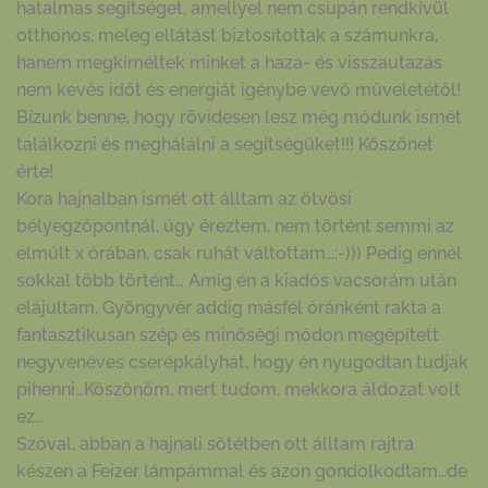
hatalmas segítséget, amellyel nem csupán rendkívül
otthonos, meleg ellátást biztosítottak a számunkra,
hanem megkíméltek minket a haza- és visszautazás
nem kevés időt és energiát igénybe vevő műveletétől!
Bízunk benne, hogy rövidesen lesz még módunk ismét
találkozni és meghálálni a segítségüket!!! Köszönet
érte!
Kora hajnalban ismét ott álltam az ötvösi
bélyegzőpontnál, úgy éreztem, nem történt semmi az
elmúlt x órában, csak ruhát váltottam…:-))) Pedig ennél
sokkal több történt… Amíg én a kiadós vacsorám után
elájultam, Gyöngyvér addig másfél óránként rakta a
fantasztikusan szép és minőségi módon megépített
negyvenéves cserépkályhát, hogy én nyugodtan tudjak
pihenni…Köszönöm, mert tudom, mekkora áldozat volt
ez…
Szóval, abban a hajnali sötétben ott álltam rajtra
készen a Feizer lámpámmal és azon gondolkodtam…de