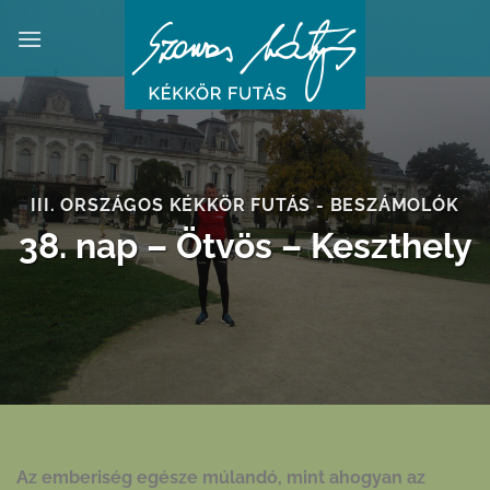
Skip
to
content
III. ORSZÁGOS KÉKKÖR FUTÁS - BESZÁMOLÓK
38. nap – Ötvös – Keszthely
Az emberiség egésze múlandó, mint ahogyan az