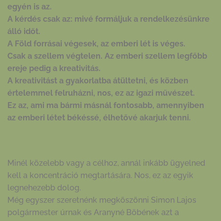
egyén is az.
A kérdés csak az: mivé formáljuk a rendelkezésünkre
álló időt.
A Föld forrásai végesek, az emberi lét is véges.
Csak a szellem végtelen. Az emberi szellem legfőbb
ereje pedig a kreativitás.
A kreativitást a gyakorlatba átültetni, és közben
értelemmel felruházni, nos, ez az igazi művészet.
Ez az, ami ma bármi másnál fontosabb, amennyiben
az emberi létet békéssé, élhetővé akarjuk tenni.
Minél közelebb vagy a célhoz, annál inkább ügyelned
kell a koncentráció megtartására. Nos, ez az egyik
legnehezebb dolog.
Még egyszer szeretnénk megköszönni Simon Lajos
polgármester úrnak és Aranyné Böbének azt a