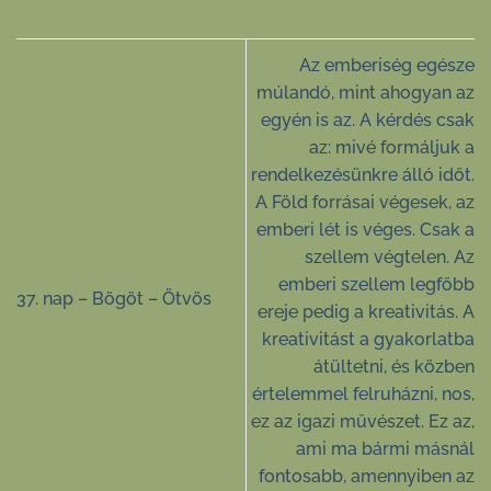
Az emberiség egésze
múlandó, mint ahogyan az
egyén is az. A kérdés csak
az: mivé formáljuk a
rendelkezésünkre álló időt.
A Föld forrásai végesek, az
emberi lét is véges. Csak a
szellem végtelen. Az
emberi szellem legfőbb
37. nap – Bögöt – Ötvös
ereje pedig a kreativitás. A
kreativitást a gyakorlatba
átültetni, és közben
értelemmel felruházni, nos,
ez az igazi művészet. Ez az,
ami ma bármi másnál
fontosabb, amennyiben az