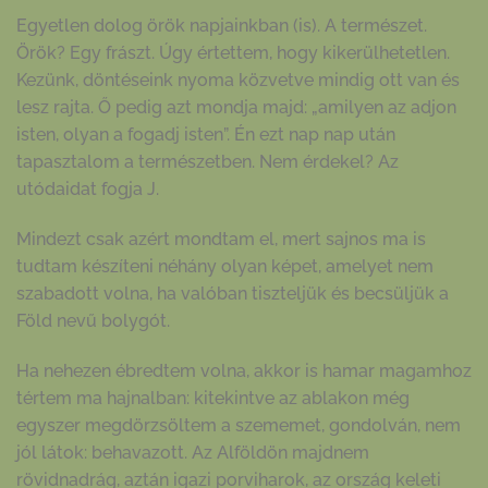
Egyetlen dolog örök napjainkban (is). A természet.
Örök? Egy frászt. Úgy értettem, hogy kikerülhetetlen.
Kezünk, döntéseink nyoma közvetve mindig ott van és
lesz rajta. Ő pedig azt mondja majd: „amilyen az adjon
isten, olyan a fogadj isten”. Én ezt nap nap után
tapasztalom a természetben. Nem érdekel? Az
utódaidat fogja J.
Mindezt csak azért mondtam el, mert sajnos ma is
tudtam készíteni néhány olyan képet, amelyet nem
szabadott volna, ha valóban tiszteljük és becsüljük a
Föld nevű bolygót.
Ha nehezen ébredtem volna, akkor is hamar magamhoz
tértem ma hajnalban: kitekintve az ablakon még
egyszer megdörzsöltem a szememet, gondolván, nem
jól látok: behavazott. Az Alföldön majdnem
rövidnadrág, aztán igazi porviharok, az ország keleti