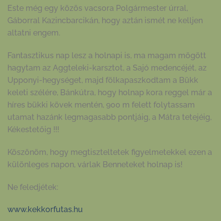
Este még egy közös vacsora Polgármester úrral,
Gáborral Kazincbarcikán, hogy aztán ismét ne kelljen
altatni engem.
Fantasztikus nap lesz a holnapi is, ma magam mögött
hagytam az Aggteleki-karsztot, a Sajó medencéjét, az
Upponyi-hegységet, majd fölkapaszkodtam a Bükk
keleti szélére, Bánkútra, hogy holnap kora reggel már a
híres bükki kövek mentén, 900 m felett folytassam
utamat hazánk legmagasabb pontjáig, a Mátra tetejéig,
Kékestetőig !!!
Köszönöm, hogy megtiszteltetek figyelmetekkel ezen a
különleges napon, várlak Benneteket holnap is!
Ne feledjétek:
www.kekkorfutas.hu