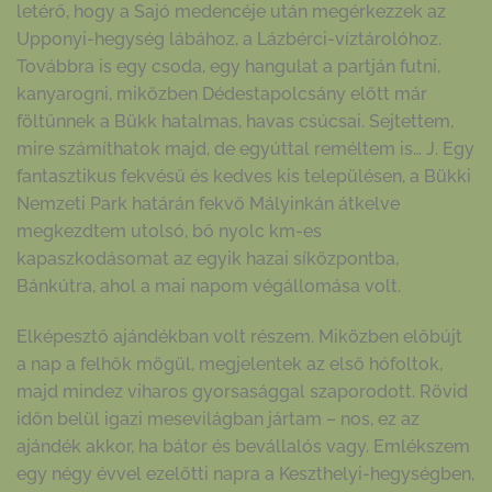
letérő, hogy a Sajó medencéje után megérkezzek az
Upponyi-hegység lábához, a Lázbérci-víztárolóhoz.
Továbbra is egy csoda, egy hangulat a partján futni,
kanyarogni, miközben Dédestapolcsány előtt már
föltűnnek a Bükk hatalmas, havas csúcsai. Sejtettem,
mire számíthatok majd, de egyúttal reméltem is… J. Egy
fantasztikus fekvésű és kedves kis településen, a Bükki
Nemzeti Park határán fekvő Mályinkán átkelve
megkezdtem utolsó, bő nyolc km-es
kapaszkodásomat az egyik hazai síközpontba,
Bánkútra, ahol a mai napom végállomása volt.
Elképesztő ajándékban volt részem. Miközben előbújt
a nap a felhők mögül, megjelentek az első hófoltok,
majd mindez viharos gyorsasággal szaporodott. Rövid
időn belül igazi mesevilágban jártam – nos, ez az
ajándék akkor, ha bátor és bevállalós vagy. Emlékszem
egy négy évvel ezelőtti napra a Keszthelyi-hegységben,