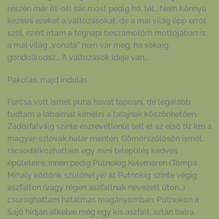
részén már itt-ott sár, most pedig hó, tél… Nem könnyű
kezelni ezeket a változásokat, de a mai világ épp erről
szól, ezért írtam a tegnapi beszámolóm mottójában is:
a mai világ „vonata” nem vár meg, ha sokáig
gondolkodsz… A változások ideje van…
Pakolás, majd indulás.
Furcsa volt ismét puha havat taposni, de legalább
tudtam a lábaimat kímélni a talajnak köszönhetően.
Zádorfalváig szinte észrevétlenül telt el az első tíz km a
magyar-szlovák határ mentén. Gömörszőlősön ismét
rácsodálkozhattam egy mini település kedves
épületeire, innen pedig Putnokig Keleméren (Tompa
Mihály költőnk szülőhelye) át Putnokig szinte végig
aszfalton (vagy régen aszfaltnak nevezett úton…)
csuroghattam hatalmas magányomban. Putnokon a
Sajó hídján átkelve még egy kis aszfalt, aztán balra