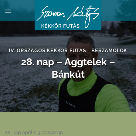
Skip
to
content
IV. ORSZÁGOS KÉKKÖR FUTÁS - BESZÁMOLÓK
28. nap – Aggtelek –
Bánkút
28. nap április 3. vasárnap