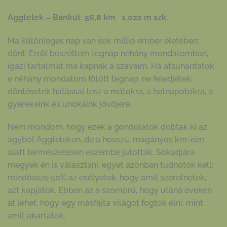
Aggtelek – Bánkút
56,8 km 1.022 m szk.
Ma különleges nap van sok millió ember életében:
dönt. Erről beszéltem tegnap néhány mondatomban,
igazi tartalmat ma kapnak a szavaim. Ha átsuhantatok
e néhány mondatom fölött tegnap, ne feledjétek:
döntésetek hatással lesz a mátokra, a holnapotokra, a
gyerekeink és unokáink jövőjére.
Nem mondom, hogy ezek a gondolatok dobtak ki az
ágyból Aggteleken, de a hosszú, magányos km-eim
alatt természetesen eszembe jutottak. Sokadjára
megyek én is választani, egyet azonban tudnotok kell:
mindössze 50% az esélyetek, hogy amit szeretnétek,
azt kapjátok. Ebben az a szomorú, hogy utána éveken
át lehet, hogy egy másfajta világot fogtok élni, mint
amit akartatok.