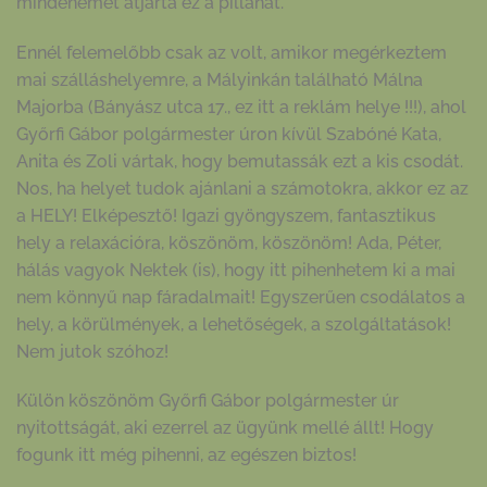
mindenemet átjárta ez a pillanat.
Ennél felemelőbb csak az volt, amikor megérkeztem
mai szálláshelyemre, a Mályinkán található Málna
Majorba (Bányász utca 17., ez itt a reklám helye !!!), ahol
Győrfi Gábor polgármester úron kívül Szabóné Kata,
Anita és Zoli vártak, hogy bemutassák ezt a kis csodát.
Nos, ha helyet tudok ajánlani a számotokra, akkor ez az
a HELY! Elképesztő! Igazi gyöngyszem, fantasztikus
hely a relaxációra, köszönöm, köszönöm! Ada, Péter,
hálás vagyok Nektek (is), hogy itt pihenhetem ki a mai
nem könnyű nap fáradalmait! Egyszerűen csodálatos a
hely, a körülmények, a lehetőségek, a szolgáltatások!
Nem jutok szóhoz!
Külön köszönöm Győrfi Gábor polgármester úr
nyitottságát, aki ezerrel az ügyünk mellé állt! Hogy
fogunk itt még pihenni, az egészen biztos!