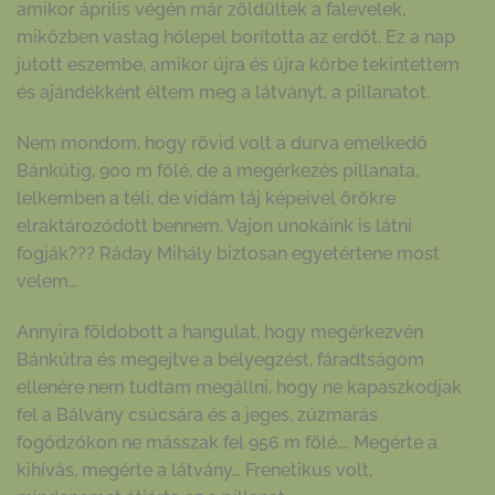
amikor április végén már zöldültek a falevelek,
miközben vastag hólepel borította az erdőt. Ez a nap
jutott eszembe, amikor újra és újra körbe tekintettem
és ajándékként éltem meg a látványt, a pillanatot.
Nem mondom, hogy rövid volt a durva emelkedő
Bánkútig, 900 m fölé, de a megérkezés pillanata,
lelkemben a téli, de vidám táj képeivel örökre
elraktározódott bennem. Vajon unokáink is látni
fogják??? Ráday Mihály biztosan egyetértene most
velem…
Annyira földobott a hangulat, hogy megérkezvén
Bánkútra és megejtve a bélyegzést, fáradtságom
ellenére nem tudtam megállni, hogy ne kapaszkodjak
fel a Bálvány csúcsára és a jeges, zúzmarás
fogódzókon ne másszak fel 956 m fölé…. Megérte a
kihívás, megérte a látvány… Frenetikus volt,