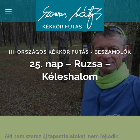
Skip
to
content
III. ORSZÁGOS KÉKKÖR FUTÁS - BESZÁMOLÓK
25. nap – Ruzsa –
Kéleshalom
Aki nem szerez új tapasztalatokat, nem fejlődik