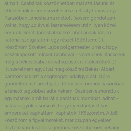
álmait! Csabának köszönhetően mai szállásunk és
étkezésünk is emlékezetes lesz a Király Lovastanya
Panzióban Jánoshalma mellett (sosem gondoltam
volna, hogy 40 évvel leszerelésem után ilyen közel
kerülök ismét Jánoshalmához, ahol annak idején
katonai szolgálatom egy részét töltöttem:-) ).
Köszönöm Szvétek Lajos polgármester úrnak, hogy
összekapcsolt minket Csabával – véletlenek nincsenek,
még a békéscsabai vonatkozások is előkerültek:-)!
Itt szeretném egyúttal megköszönni Békési Albert
barátomnak azt a segítséget, odafigyelést, előre
gondolkodást, amellyel a többi kísérőmhöz hasonlóan
a lehető legtöbbet adta nekem. Őszintén elmondtuk
egymásnak, amit barát a barátnak mondhat, adhat –
hálás vagyok a sorsnak, hogy ilyen fantasztikus
embereket kaphattam, kaphatok!!! Köszönöm, Albi!!!
Köszönöm a figyelmeteket, már csupán egyetlen
tisztem van: kis feleségemnek köszönhetően néhány