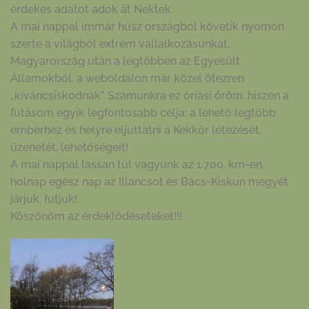
érdekes adatot adok át Nektek.
A mai nappal immár húsz országból követik nyomon
szerte a világból extrém vállalkozásunkat,
Magyarország után a legtöbben az Egyesült
Államokból, a weboldalon már közel ötezren
„kíváncsiskodnak”. Számunkra ez óriási öröm, hiszen a
futásom egyik legfontosabb célja: a lehető legtöbb
emberhez és helyre eljuttatni a Kékkör létezését,
üzenetét, lehetőségeit!
A mai nappal lassan túl vagyunk az 1.700. km-en,
holnap egész nap az Illancsot és Bács-Kiskun megyét
járjuk, futjuk!
Köszönöm az érdeklődéseteket!!!