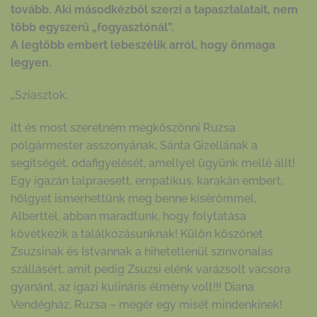
tovább. Aki másodkézből szerzi a tapasztalatait, nem
több egyszerű „fogyasztónál”.
A legtöbb embert lebeszélik arról, hogy önmaga
legyen.
„Sziasztok,
itt és most szeretném megköszönni Ruzsa
polgármester asszonyának, Sánta Gizellának a
segítségét, odafigyelését, amellyel ügyünk mellé állt!
Egy igazán talpraesett, empatikus, karakán embert,
hölgyet ismerhettünk meg benne kísérőmmel,
Alberttel, abban maradtunk, hogy folytatása
következik a találkozásunknak! Külön köszönet
Zsuzsinak és Istvánnak a hihetetlenül színvonalas
szállásért, amit pedig Zsuzsi elénk varázsolt vacsora
gyanánt, az igazi kulináris élmény volt!!! Diana
Vendégház, Ruzsa – megér egy misét mindenkinek!