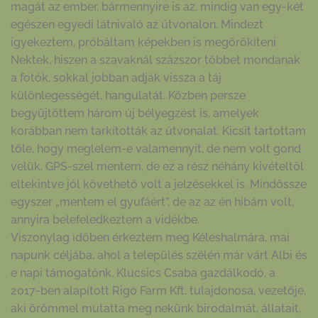
magát az ember, bármennyire is az, mindig van egy-két
egészen egyedi látnivaló az útvonalon. Mindezt
igyekeztem, próbáltam képekben is megörökíteni
Nektek, hiszen a szavaknál százszor többet mondanak
a fotók, sokkal jobban adják vissza a táj
különlegességét, hangulatát. Közben persze
begyűjtöttem három új bélyegzést is, amelyek
korábban nem tarkították az útvonalat. Kicsit tartottam
tőle, hogy meglelem-e valamennyit, de nem volt gond
velük. GPS-szel mentem, de ez a rész néhány kivételtől
eltekintve jól követhető volt a jelzésekkel is. Mindössze
egyszer „mentem el gyufáért”, de az az én hibám volt,
annyira belefeledkeztem a vidékbe.
Viszonylag időben érkeztem meg Kéleshalmára, mai
napunk céljába, ahol a település szélén már várt Albi és
e napi támogatónk, Klucsics Csaba gazdálkodó, a
2017-ben alapított Rigó Farm Kft. tulajdonosa, vezetője,
aki örömmel mutatta meg nekünk birodalmát, állatait,