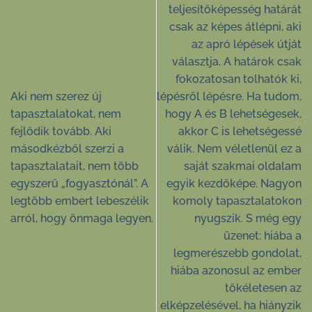
teljesítőképesség határát
csak az képes átlépni, aki
az apró lépések útját
választja. A határok csak
fokozatosan tolhatók ki,
Aki nem szerez új
lépésről lépésre. Ha tudom,
tapasztalatokat, nem
hogy A és B lehetségesek,
fejlődik tovább. Aki
akkor C is lehetségessé
másodkézből szerzi a
válik. Nem véletlenül ez a
tapasztalatait, nem több
saját szakmai oldalam
egyszerű „fogyasztónál”. A
egyik kezdőképe. Nagyon
legtöbb embert lebeszélik
komoly tapasztalatokon
arról, hogy önmaga legyen.
nyugszik. S még egy
üzenet: hiába a
legmerészebb gondolat,
hiába azonosul az ember
tökéletesen az
elképzelésével, ha hiányzik