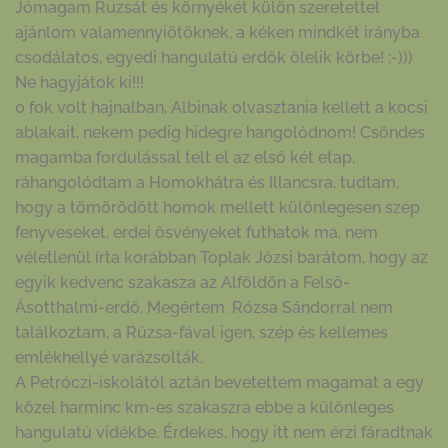
Jómagam Ruzsát és környékét külön szeretettel
ajánlom valamennyiőtöknek, a kéken mindkét irányba
csodálatos, egyedi hangulatú erdők ölelik körbe! :-)))
Ne hagyjátok ki!!!
0 fok volt hajnalban, Albinak olvasztania kellett a kocsi
ablakait, nekem pedig hidegre hangolódnom! Csöndes
magamba fordulással telt el az első két etap,
ráhangolódtam a Homokhátra és Illancsra, tudtam,
hogy a tömörödött homok mellett különlegesen szép
fenyveseket, erdei ösvényeket futhatok ma, nem
véletlenül írta korábban Toplak Józsi barátom, hogy az
egyik kedvenc szakasza az Alföldön a Felső-
Ásotthalmi-erdő. Megértem. Rózsa Sándorral nem
találkoztam, a Rúzsa-fával igen, szép és kellemes
emlékhellyé varázsolták.
A Petróczi-iskolától aztán bevetettem magamat a egy
közel harminc km-es szakaszra ebbe a különleges
hangulatú vidékbe. Érdekes, hogy itt nem érzi fáradtnak