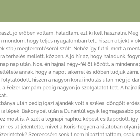
zt, jó erőben voltam, haladtam, ezt ki kell használni. Meg 
 mondom, hogy teljes nyugalomban telt, hiszen objektív ok
ek stb.) megteremtéséről szólt. Nehéz így futni, mert a men
a terhelés mellett, közben. A jó hír az, hogy haladunk, fogy
ap nap után. Nos, én hajnal négy-fél öt között, a mindenna
ltétele annak, hogy a napot sikerrel és időben tudjuk zárni.
s folytatódott, hiszen a nagyon korai indulás után még jó dar
 a Feizer lámpám pedig nagyon jó szolgálatot tett. A hajnal
kat…
nya után pedig igazi ajándék volt a széles, döngölt erdésze
ová is lépek. Bakonybél után a Dunántúl egyik legmagasabb 
t ez most is. A szél a tegnapi naphoz képest csillapodott, í
m-es út jelentette, mivel a Kőris-hegyen a kilátóban olyan
…Szerintetek? Szerencsére senkit nem hibáztathattam, csak 