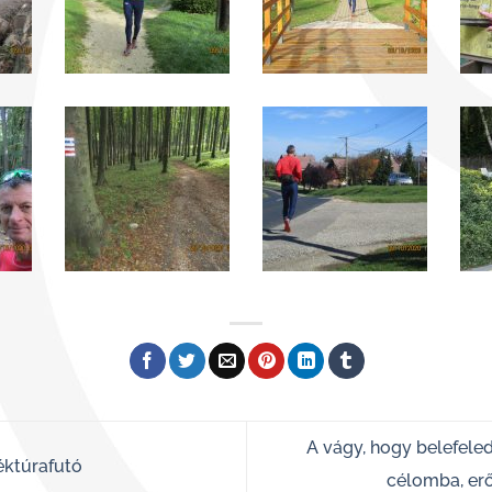
A vágy, hogy belefele
éktúrafutó
célomba, er