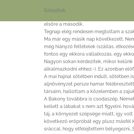
Sziasztok,
elsőre a második.
Tegnap elég rendesen megtoltam a szakas
Ma már egy másik nap következett. Nem
még hiányzó feltételek (szállás, étkezés
fontos egy ekkora vállalkozás, egy ekkor
Nagyon sokan kérdezitek, mikor kelünk n
alkalmazkodni ehhez:-). Ez azonban előfe
A mai hajnal sötétben indult, sötétben i
aljnövényzet persze hamar felébresztett,
társaim, hallottam a közelemben a zaju
A Bakony továbbra is csodaszép, Németbá
kellett a lábakat s nem azt figyelni, h
táj, a környezet szépsége miatt, így vol
következő erőpróbát egy plusz másfél k
sráccal, hogy elfelejtettem bélyegezni