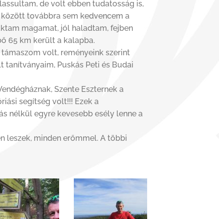
 lassultam, de volt ebben tudatosság is,
ár között továbbra sem kedvencem a
raktam magamat, jól haladtam, fejben
bő 65 km került a kalapba.
i támaszom volt, reményeink szerint
t tanítványaim, Puskás Peti és Budai
Vendégháznak, Szente Eszternek a
ási segítség volt!!! Ezek a
dás nélkül egyre kevesebb esély lenne a
n leszek, minden erőmmel. A többi