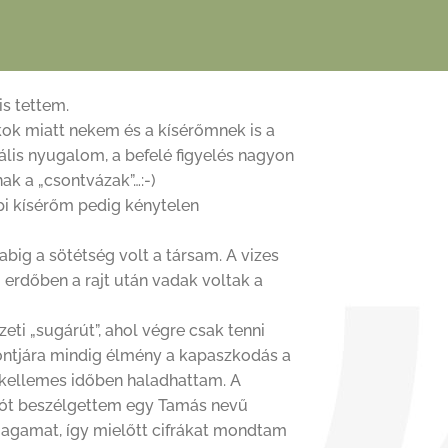
is tettem.
ok miatt nekem és a kísérőmnek is a
tális nyugalom, a befelé figyelés nagyon
nak a „csontvázak”…:-)
pi kísérőm pedig kénytelen
abig a sötétség volt a társam. A vizes
i erdőben a rajt után vadak voltak a
ti „sugárút”, ahol végre csak tenni
pontjára mindig élmény a kapaszkodás a
gy kellemes időben haladhattam. A
 jót beszélgettem egy Tamás nevű
magamat, így mielőtt cifrákat mondtam