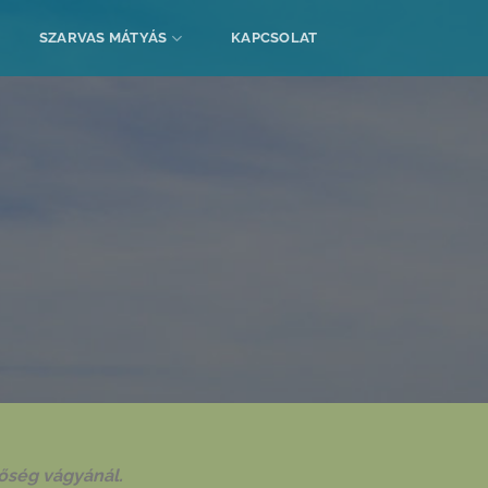
SZARVAS MÁTYÁS
KAPCSOLAT
őség vágyánál.