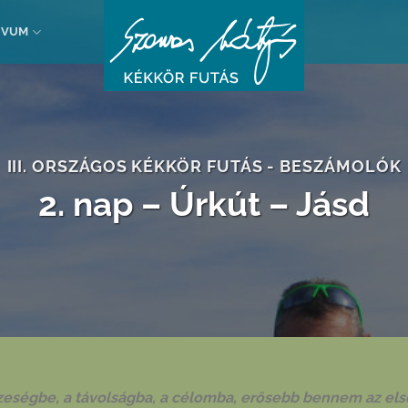
ÍVUM
III. ORSZÁGOS KÉKKÖR FUTÁS - BESZÁMOLÓK
2. nap – Úrkút – Jásd
eségbe, a távolságba, a célomba, erősebb bennem az els