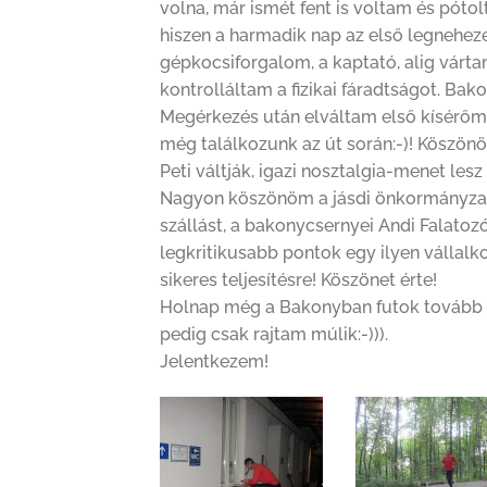
volna, már ismét fent is voltam és pótol
hiszen a harmadik nap az első legnehe
gépkocsiforgalom, a kaptató, alig várt
kontrolláltam a fizikai fáradtságot. Ba
Megérkezés után elváltam első kísérőmtő
még találkozunk az út során:-)! Köszönö
Peti váltják, igazi nosztalgia-menet les
Nagyon köszönöm a jásdi önkormányzat
szállást, a bakonycsernyei Andi Falatoz
legkritikusabb pontok egy ilyen vállalk
sikeres teljesítésre! Köszönet érte!
Holnap még a Bakonyban futok tovább s
pedig csak rajtam múlik:-))).
Jelentkezem!