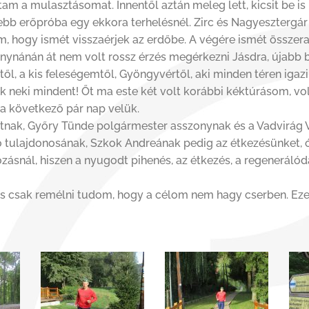
tam a mulasztásomat. Innentől aztán meleg lett, kicsit be is
zebb erőpróba egy ekkora terhelésnél. Zirc és Nagyeszterg
am, hogy ismét visszaérjek az erdőbe. A végére ismét össze
konynánán át nem volt rossz érzés megérkezni Jásdra, újabb 
l, a kis feleségemtől, Gyöngyvértől, aki minden téren igaz
k neki mindent! Őt ma este két volt korábbi kéktúrásom, vol
z a következő pár nap velük.
nak, Győry Tünde polgármester asszonynak és a Vadvirág 
ó tulajdonosának, Szkok Andreának pedig az étkezésünket, óri
ozásnál, hiszen a nyugodt pihenés, az étkezés, a regeneráló
 csak remélni tudom, hogy a célom nem hagy cserben. Eze