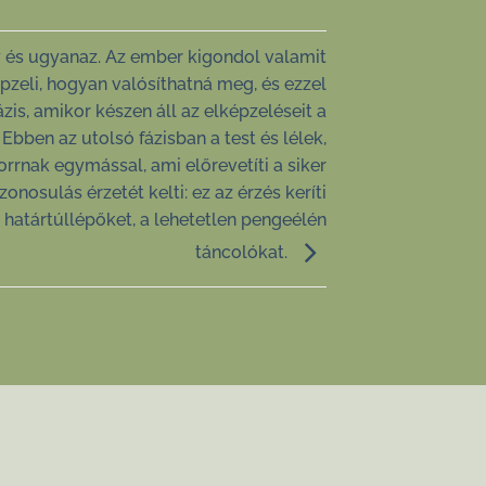
 és ugyanaz. Az ember kigondol valamit
épzeli, hogyan valósíthatná meg, és ezzel
zis, amikor készen áll az elképzeléseit a
 Ebben az utolsó fázisban a test és lélek,
rrnak egymással, ami előrevetíti a siker
zonosulás érzetét kelti: ez az érzés keríti
határtúllépőket, a lehetetlen pengeélén
táncolókat.