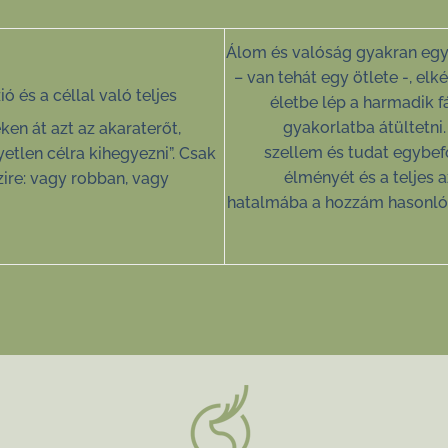
Álom és valóság gyakran egy
– van tehát egy ötlete -, elk
ó és a céllal való teljes
életbe lép a harmadik fá
gyakorlatba átültetni.
en át azt az akaraterőt,
szellem és tudat egybefo
etlen célra kihegyezni”. Csak
élményét és a teljes a
ire: vagy robban, vagy
hatalmába a hozzám hasonló 