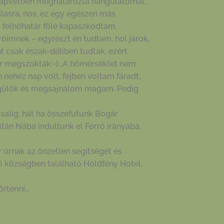
 alapvetően meghatározta hangulatomat,
lasra, nos, ez egy egészen más
 a felhőhatár fölé kapaszkodtam.
imnek – egyrészt én tudtam, hol járok,
t csak észak-déliben tudtak, ezért
már megszokták:-)…A hőmérséklet nem
nehéz nap volt, fejben voltam fáradt,
ngülök és megsajnálom magam. Pedig
alig, hát ha összefutunk Bogár
után hiába indultunk el Forró irányába,
 úrnak az önzetlen segítségét és
ó községben található Holdfény Hotel,
örténni…