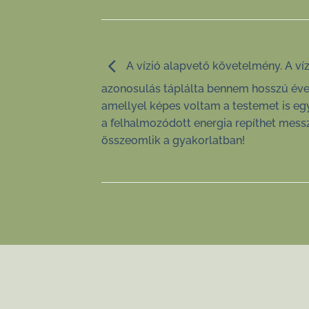
A vízió alapvető követelmény. A vízi
azonosulás táplálta bennem hosszú évek
amellyel képes voltam a testemet is egy
a felhalmozódott energia repíthet messz
összeomlik a gyakorlatban!