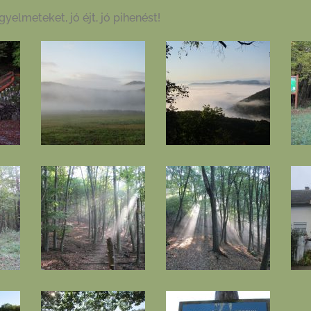
yelmeteket, jó éjt, jó pihenést!