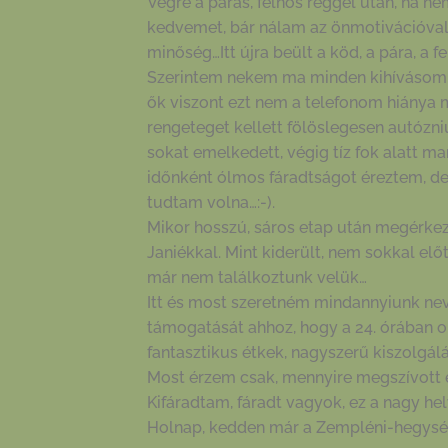
Végre a párás, felhős reggel után, ha 
kedvemet, bár nálam az önmotivációval 
minőség…Itt újra beült a köd, a pára, a 
Szerintem nekem ma minden kihívásom é
ők viszont ezt nem a telefonom hiánya m
rengeteget kellett fölöslegesen autózn
sokat emelkedett, végig tíz fok alatt m
időnként ólmos fáradtságot éreztem, 
tudtam volna…:-).
Mikor hosszú, sáros etap után megérke
Janiékkal. Mint kiderült, nem sokkal előt
már nem találkoztunk velük…
Itt és most szeretném mindannyiunk nev
támogatását ahhoz, hogy a 24. órában ol
fantasztikus étkek, nagyszerű kiszolgál
Most érzem csak, mennyire megszívott ez
Kifáradtam, fáradt vagyok, ez a nagy hely
Holnap, kedden már a Zempléni-hegysé