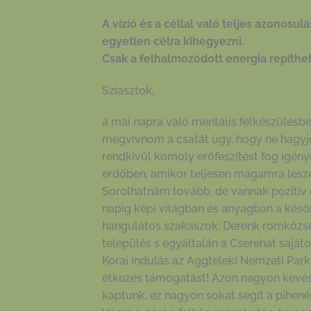
A vízió és a céllal való teljes azonosu
egyetlen célra kihegyezni.
Csak a felhalmozódott energia repíthe
Sziasztok,
a mai napra való mentális felkészülésbe
megvívnom a csatát úgy, hogy ne hagy
rendkívül komoly erőfeszítést fog igén
erdőben, amikor teljesen magamra lesze
Sorolhatnám tovább, de vannak pozitív do
napig képi világban és anyagban a késő
hangulatos szakaszok: Derenk romközség
település s egyáltalán a Cserehát sajáto
Korai indulás az Aggteleki Nemzeti Par
étkezés támogatást! Azon nagyon kevés 
kaptunk, ez nagyon sokat segít a pihené