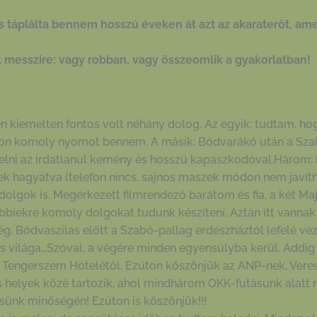
lás táplálta bennem hosszú éveken át azt az akaraterőt, am
t messzire: vagy robban, vagy összeomlik a gyakorlatban!
n kiemelten fontos volt néhány dolog. Az egyik: tudtam, ho
jon komoly nyomot bennem. A másik: Bódvarákó után a Sza
yelni az irdatlanul kemény és hosszú kapaszkodóval.Három: 
k hagyatva (telefon nincs, sajnos maszek módon nem javíth
lgok is. Megérkezett filmrendező barátom és fia, a két Majo
bbiekre komoly dolgokat tudunk készíteni. Aztán itt vannak
, Bódvaszilas előtt a Szabó-pallag erdészháztól lefelé ve
s világa…Szóval, a végére minden egyensúlyba kerül. Addig az
k Tengerszem Hotelétől. Ezúton köszönjük az ANP-nek, Veres
helyek közé tartozik, ahol mindhárom OKK-futásunk alatt m
sünk minőségén! Ezúton is köszönjük!!!