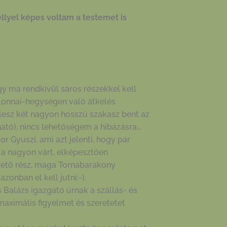
ellyel képes voltam a testemet is
gy ma rendkívül sáros részekkel kell
lonnai-hegységen való átkelés
lesz két nagyon hosszú szakasz bent az
ató), nincs lehetőségem a hibázásra…
r Gyuszi, ami azt jelenti, hogy pár
 a nagyon várt, elképesztően
zető rész, maga Tornabarakony
onban el kell jutni:-).
 Balázs igazgató úrnak a szállás- és
aximális figyelmet és szeretetet