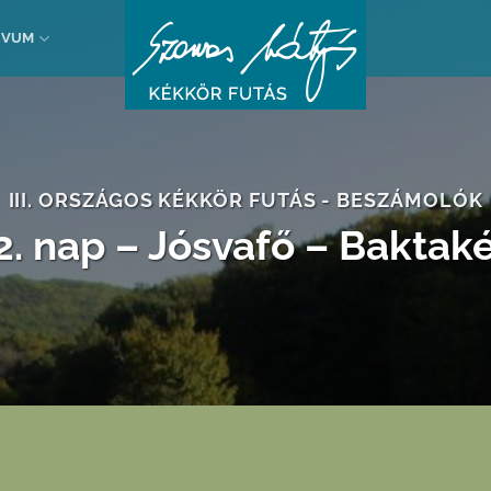
ÍVUM
III. ORSZÁGOS KÉKKÖR FUTÁS - BESZÁMOLÓK
2. nap – Jósvafő – Baktak