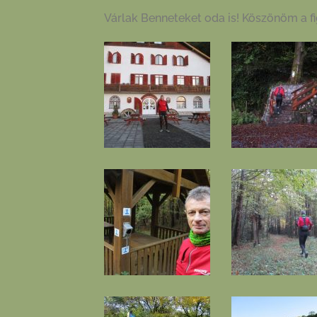
Várlak Benneteket oda is! Köszönöm a fig