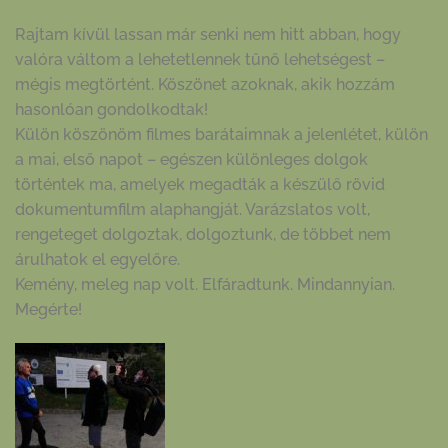
Rajtam kívül lassan már senki nem hitt abban, hogy
valóra váltom a lehetetlennek tűnő lehetségest –
mégis megtörtént. Köszönet azoknak, akik hozzám
hasonlóan gondolkodtak!
Külön köszönöm filmes barátaimnak a jelenlétet, külön
a mai, első napot – egészen különleges dolgok
történtek ma, amelyek megadták a készülő rövid
dokumentumfilm alaphangját. Varázslatos volt,
rengeteget dolgoztak, dolgoztunk, de többet nem
árulhatok el egyelőre.
Kemény, meleg nap volt. Elfáradtunk. Mindannyian.
Megérte!