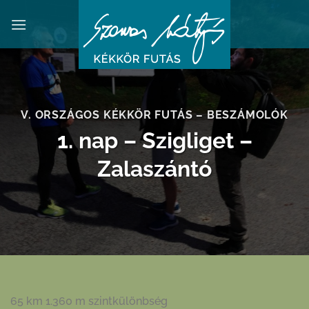
Skip
to
content
V. ORSZÁGOS KÉKKÖR FUTÁS – BESZÁMOLÓK
1. nap – Szigliget –
Zalaszántó
65 km 1.360 m szintkülönbség