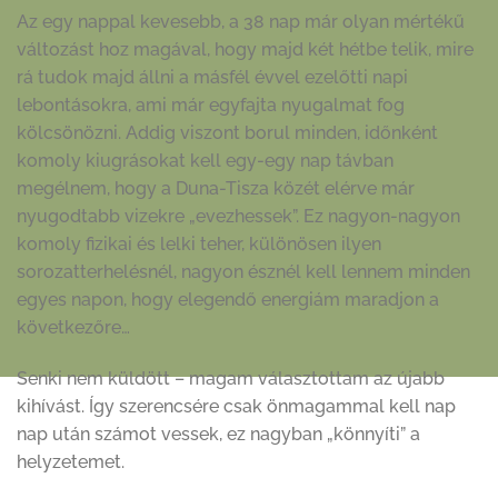
Az egy nappal kevesebb, a 38 nap már olyan mértékű
változást hoz magával, hogy majd két hétbe telik, mire
rá tudok majd állni a másfél évvel ezelőtti napi
lebontásokra, ami már egyfajta nyugalmat fog
kölcsönözni. Addig viszont borul minden, időnként
komoly kiugrásokat kell egy-egy nap távban
megélnem, hogy a Duna-Tisza közét elérve már
nyugodtabb vizekre „evezhessek”. Ez nagyon-nagyon
komoly fizikai és lelki teher, különösen ilyen
sorozatterhelésnél, nagyon észnél kell lennem minden
egyes napon, hogy elegendő energiám maradjon a
következőre…
Senki nem küldött – magam választottam az újabb
kihívást. Így szerencsére csak önmagammal kell nap
nap után számot vessek, ez nagyban „könnyíti” a
helyzetemet.