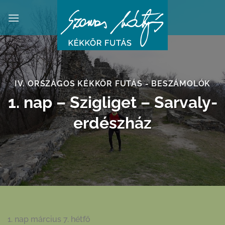
Skip
to
content
IV. ORSZÁGOS KÉKKÖR FUTÁS - BESZÁMOLÓK
1. nap – Szigliget – Sarvaly-
erdészház
1. nap március 7. hétfő