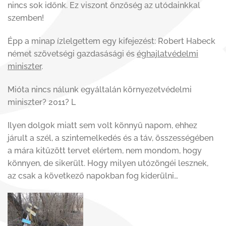
nincs sok időnk. Ez viszont önzőség az utódainkkal
szemben!
Épp a minap ízlelgettem egy kifejezést: Robert Habeck
német szövetségi gazdasásági és
éghajlatvédelmi
miniszter
.
Mióta nincs nálunk egyáltalán környezetvédelmi
miniszter? 2011? L
Ilyen dolgok miatt sem volt könnyű napom, ehhez
járult a szél, a szintemelkedés és a táv, összességében
a mára kitűzött tervet elértem, nem mondom, hogy
könnyen, de sikerült. Hogy milyen utózöngéi lesznek,
az csak a következő napokban fog kiderülni…