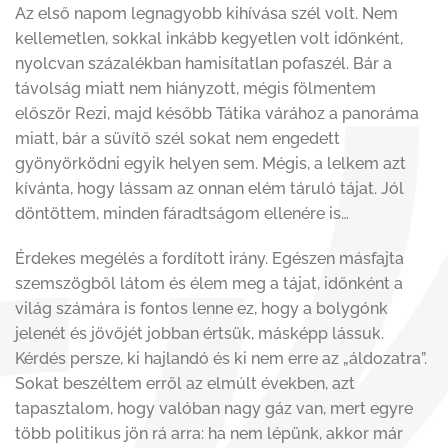
Az első napom legnagyobb kihívása szél volt. Nem
kellemetlen, sokkal inkább kegyetlen volt időnként,
nyolcvan százalékban hamisítatlan pofaszél. Bár a
távolság miatt nem hiányzott, mégis fölmentem
először Rezi, majd később Tátika várához a panoráma
miatt, bár a süvítő szél sokat nem engedett
gyönyörködni egyik helyen sem. Mégis, a lelkem azt
kívánta, hogy lássam az onnan elém táruló tájat. Jól
döntöttem, minden fáradtságom ellenére is…
Érdekes megélés a fordított irány. Egészen másfajta
szemszögből látom és élem meg a tájat, időnként a
világ számára is fontos lenne ez, hogy a bolygónk
jelenét és jövőjét jobban értsük, másképp lássuk.
Kérdés persze, ki hajlandó és ki nem erre az „áldozatra”.
Sokat beszéltem erről az elmúlt években, azt
tapasztalom, hogy valóban nagy gáz van, mert egyre
több politikus jön rá arra: ha nem lépünk, akkor már