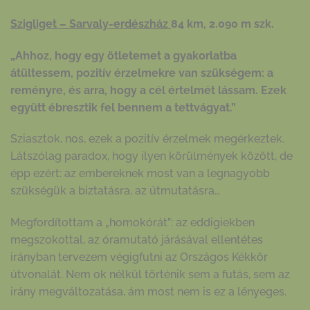
Szigliget – Sarvaly-erdészház
84 km, 2.090 m szk.
„Ahhoz, hogy egy ötletemet a gyakorlatba
átültessem, pozitív érzelmekre van szükségem: a
reményre, és arra, hogy a cél értelmét lássam. Ezek
együtt ébresztik fel bennem a tettvágyat.”
Sziasztok, nos, ezek a pozitív érzelmek megérkeztek.
Látszólag paradox, hogy ilyen körülmények között, de
épp ezért: az embereknek most van a legnagyobb
szükségük a biztatásra, az útmutatásra…
Megfordítottam a „homokórát”: az eddigiekben
megszokottal, az óramutató járásával ellentétes
irányban tervezem végigfutni az Országos Kékkör
útvonalát. Nem ok nélkül történik sem a futás, sem az
irány megváltozatása, ám most nem is ez a lényeges.