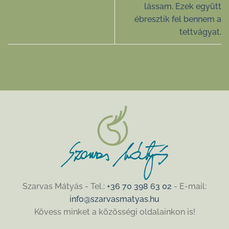
lássam. Ezek együtt
ébresztik fel bennem a
tettvágyat.
Szarvas Mátyás - Tel.:
+36 70 398 63 02
- E-mail:
info@szarvasmatyas.hu
Kövess minket a közösségi oldalainkon is!