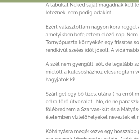
A tabukat Neked saját magadnak kell le
léteznek, nem pedig odakint…
Ezért választottam nagyon kora reggel
amelyikben befejeztem előző nap. Nem a
Tornyópuszta környékén egy frissítés s
rendkívül szeles időt jósolt. A vidámabb
A szél nem gyengült, sőt, de legalább szá
mielőtt a kulcsosházhoz elcsurogtam vol
hagyjátok ki!
Szárliget egy bő tízes, utána ( ha errő
célra törő útvonalat… No, de ne panaszko
fölébrednem a Szarvas-kút és a Mátyás
életemben vízlelőhelyeket neveztek el r
Kőhányásra megérkezve egy hosszabb pihe