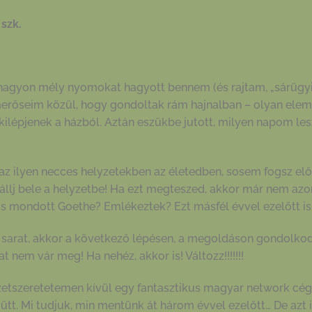
szk.
 nagyon mély nyomokat hagyott bennem (és rajtam, „sárügyil
merőseim közül, hogy gondoltak rám hajnalban – olyan elemi 
kilépjenek a házból. Aztán eszükbe jutott, milyen napom le
az ilyen necces helyzetekben az életedben, sosem fogsz előr
 állj bele a helyzetbe! Ha ezt megteszed, akkor már nem azon 
 mondott Goethe? Emlékeztek? Ezt másfél évvel ezelőtt is le
a sarat, akkor a következő lépésen, a megoldáson gondolkod
t nem vár meg! Ha nehéz, akkor is! Változz!!!!!!!
tszeretetemen kívül egy fantasztikus magyar network cég
ütt. Mi tudjuk, min mentünk át három évvel ezelőtt… De azt is