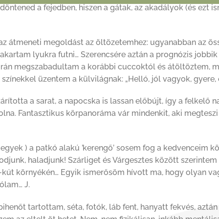
döntened a fejedben, hiszen a gátak, az akadályok (és ezt
 az átmeneti megoldást az öltözetemhez: ugyanabban az öss
kartam lyukra futni… Szerencsére aztán a prognózis jobbik
orán megszabadultam a korábbi cuccoktól és átöltöztem, mi
 színekkel üzentem a külvilágnak: „Helló, jól vagyok, gyere, 
rította a sarat, a napocska is lassan előbújt, így a felkelő 
na. Fantasztikus körpanoráma vár mindenkit, aki megteszi o
l megyek ) a patkó alakú ’kerengő’ sosem fog a kedvenceim kö
djunk, haladjunk! Szárliget és Várgesztes között szerintem 
-kút környékén… Egyik ismerősöm hívott ma, hogy olyan va
ólam… J.
nőt tartottam, séta, fotók, láb fent, hanyatt fekvés, aztán