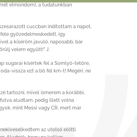
 ismét elmondom), a tudatunkban
zesarazott cuccban indítottam a napot,
 fele győzedelmeskedett, így
vel a kísérőm javuló, naposabb, bár
örülj velem együtt!” J.
nap sugarai kísértek fel a Somlyó-tetőre,
da-vissza ezt a bő fél km-t! Megéri, ne
zé tartozni, mivel ismerem a korábbi,
futva aludtam, pedig illett volna
gyok, mint Messi vagy CR, mert már
 nekiveselkedtem az utolsó előtti