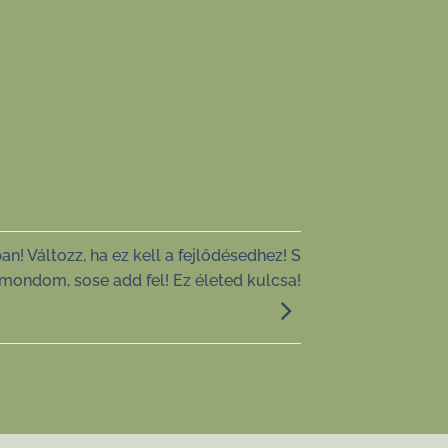
! Változz, ha ez kell a fejlődésedhez! S
 mondom, sose add fel! Ez életed kulcsa!