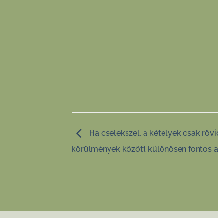
Ha cselekszel, a kételyek csak rövi
körülmények között különösen fontos a