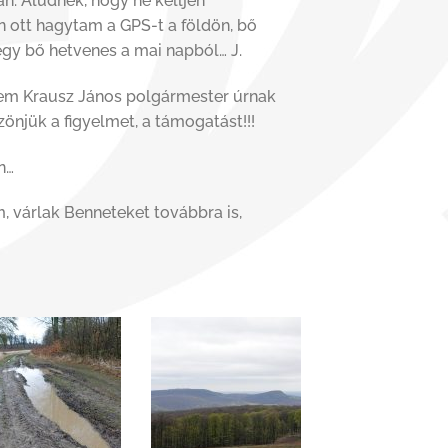
an. Aludnék, hogy ne kelljen
 ott hagytam a GPS-t a földön, bő
 egy bő hetvenes a mai napból… J.
sem Krausz János polgármester úrnak
önjük a figyelmet, a támogatást!!!
n…
, várlak Benneteket továbbra is,