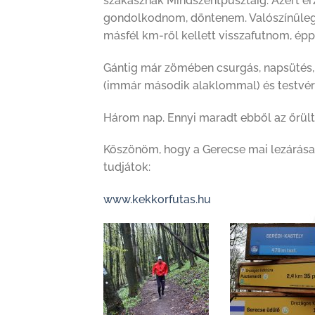
szakasznak Mindszentpusztáig. Azért érze
gondolkodnom, döntenem. Valószínűleg e
másfél km-ről kellett visszafutnom, épp 
Gántig már zömében csurgás, napsütés,
(immár második alaklommal) és testvérén
Három nap. Ennyi maradt ebből az őrül
Köszönöm, hogy a Gerecse mai lezárása é
tudjátok:
www.kekkorfutas.hu