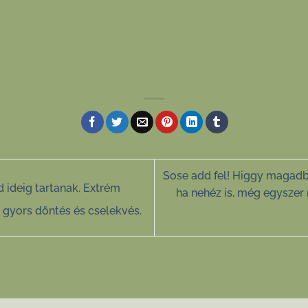
Sose add fel! Higgy magadban
d ideig tartanak. Extrém
ha nehéz is, még egyszer
 gyors döntés és cselekvés.