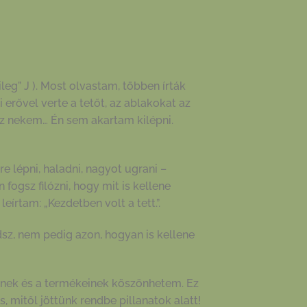
eg” J ). Most olvastam, többen írták
erővel verte a tetőt, az ablakokat az
sz nekem… Én sem akartam kilépni.
e lépni, haladni, nagyot ugrani –
fogsz filózni, hogy mit is kellene
írtam: „Kezdetben volt a tett.”.
sz, nem pedig azon, hogyan is kellene
nek és a termékeinek köszönhetem. Ez
, mitől jöttünk rendbe pillanatok alatt!