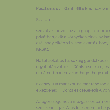
Pusztamarót – Gánt 68,1 km, 1.750 m 
Sziasztok,
szóval akkor volt az a tegnapi nap, ami
privátban, akik a környéken élnek az is
eső, hogy elképzelni sem akarták, hogy 
Kellett.
Ha túl sokat és túl sokáig gondolkodsz 
egyáltalán változni! Dönts, cselekedj és
csinálnod, hanem azon, hogy… hogy mit is
Ez ennyi. Ha már ázol, ha már taposod 
elkezdened!!!! Dönts és cselekedj! A vona
Az egészségemet a mozgás- és természe
szó szerint igaz. A kis feleségemmel egy