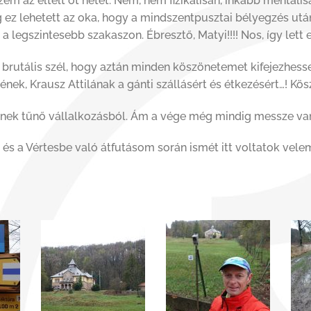
m az eltelt öt hetet. Nem, nem fizikálisan, inkább mentális
z lehetett az oka, hogy a mindszentpusztai bélyegzés után
a legszintesebb szakaszon. Ébresztő, Matyi!!!! Nos, így lett
 brutális szél, hogy aztán minden köszönetemet kifejezhes
ek, Krausz Attilának a gánti szállásért és étkezésért…! Kösz
tnek tűnő vállalkozásból. Ám a vége még mindig messze va
s a Vértesbe való átfutásom során ismét itt voltatok velem